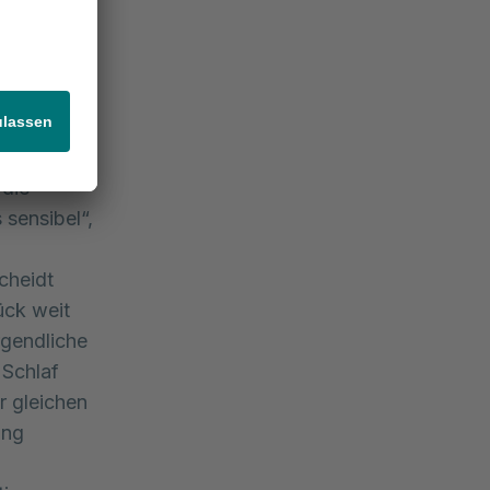
Stationen
t den
rologin,
e ist es
 die
 sensibel“,
cheidt
ück weit
rgendliche
 Schlaf
r gleichen
ang