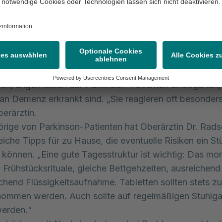
chiatrie verlegt werden. Auf den beiden geschützten 
sonders geschulte Pflegekräfte, die sehr einfühlsam mi
umgehen und sie würdevoll auffangen.
rofessionellen Team gehören eine Internistin, eine Neu
terin und erfahrene Pflegende.
enge Vernetzung von Neurologie und Gerontopsychiatri
ch, angemessen auf Parkinson-Patienten einzugehen,
 an Demenz erkrankt sind. „Sie reagieren oft besonders
berärztin.
rige von Parkinson-Patienten hat Oberärztin Dr. Rads
reiche Tipps für zu Hause, die eventuelle Risiken ein St
 können. „Eine gute Tagesstruktur ist wichtig: Das mo
 Frühstücksrituale, gleiche Bettgehzeiten, ausreichend
chend Flüssigkeitsaufnahme. Tabletten sollten stets zu
nommen werden. Auch sollte auf regelmäßigen Stuhlg
werden.“