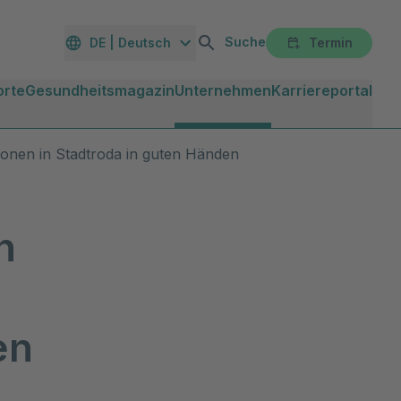
Suche
DE | Deutsch
Termin
orte
Gesundheitsmagazin
Unternehmen
Karriereportal
ionen in Stadtroda in guten Händen
h
en