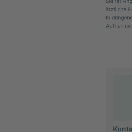
Sie rät An
ärztliche H
In dringen
Aufnahme P
Konta