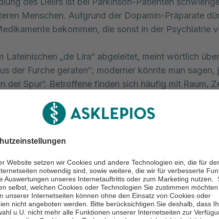
lung des Delirs ist bei Parkinson-Patienten schwieriger
teren Menschen. Aufgrund der Dopamin-Präparate dür
 Medikamente bekommen, die sonst in der Psychiatrie v
m Lateinischen „de Lira“ abgeleitet, meint wörtlich übe
„aus der Furche geraten“; moderner könnte man sagen,
n der Spur“. Betroffene finden sich häufig mit Raum, Ze
nd Situationen nicht mehr zurecht, das Bewusstsein ist
uhe und Getrieben-Sein wechseln mit plötzlichem Eins
ieder Wachphasen in Unruhe folgen können.
ios Fachklinikum Stadtroda besteht eine sehr enge
beit zwischen Neurologie und Psychiatrie. Das sind 
ungen für die Behandlung von Parkinson und damit hä
n psychiatrischen Komplikationen“, freut sich Dr. Mo
t.
men können Patienten schnell von der Neurologie in di