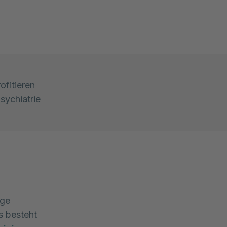
ofitieren
sychiatrie
ige
s besteht