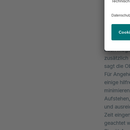
Gerontopsy
gibt es be
Patienten 
Zum multip
eine Geria
Durch die 
auch mögli
zusätzlich
sagt die O
Für Angehö
einige hilf
minimieren
Aufstehen,
und ausrei
Zeit einge
geachtet 