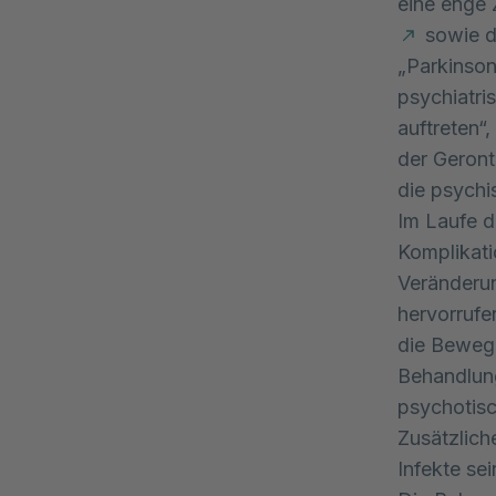
eine enge
sowie de
„Parkinson
psychiatri
auftreten“
der Geront
die psychi
Im Laufe d
Komplikati
Veränderun
hervorrufe
die Bewegl
Behandlung
psychotisc
Zusätzlich
Infekte sei