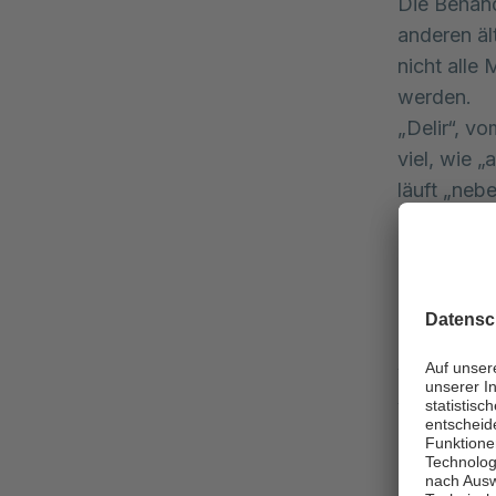
Die Behand
anderen äl
nicht alle
werden.
„Delir“, vo
viel, wie 
läuft „nebe
Personen u
Innere Unr
auf das w
„Am Asklep
Zusammenar
Voraussetz
verbundene
Radscheid
Bei Proble