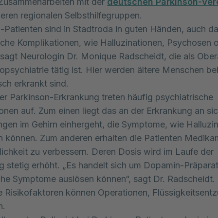
 Zusammenarbeiten mit der
deutschen Parkinson-Ver
ren regionalen Selbsthilfegruppen.
-Patienten sind in Stadtroda in guten Händen, auch d
sche Komplikationen, wie Halluzinationen, Psychosen o
, sagt Neurologin Dr. Monique Radscheidt, die als Oberä
opsychiatrie tätig ist. Hier werden ältere Menschen be
sch erkrankt sind.
er Parkinson-Erkrankung treten häufig psychiatrische
onen auf. Zum einen liegt das an der Erkrankung an sic
gen im Gehirn einhergeht, die Symptome, wie Halluzin
n können. Zum anderen erhalten die Patienten Medika
ichkeit zu verbessern. Deren Dosis wird im Laufe der
 stetig erhöht. „Es handelt sich um Dopamin-Präparat
he Symptome auslösen können“, sagt Dr. Radscheidt.
e Risikofaktoren können Operationen, Flüssigkeitsent
n.