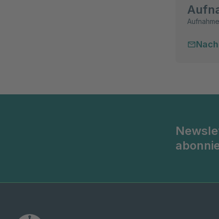
Aufn
Aufnahm
Nach
Newsle
abonni