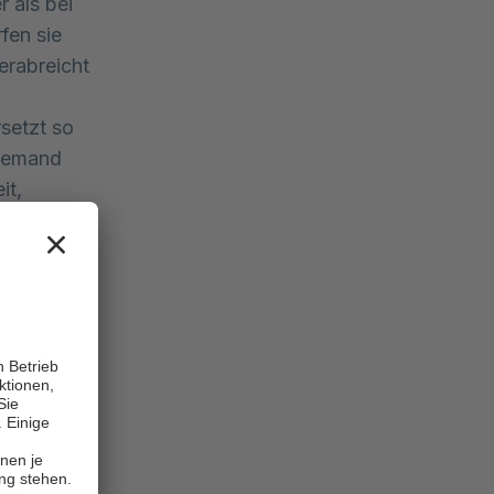
 als bei
fen sie
erabreicht
rsetzt so
 jemand
it,
 gestört.
chlafen,
sehr gute
ufig
nique
e