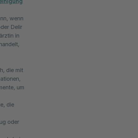
einigung
ann, wenn
der Delir
rztin in
handelt,
h, die mit
ationen,
mente, um
e, die
zug oder