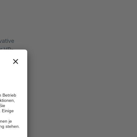
vative
ir VR-
n ein.
dernden
Im
n,
 VR einen
rategie.
von
um ein