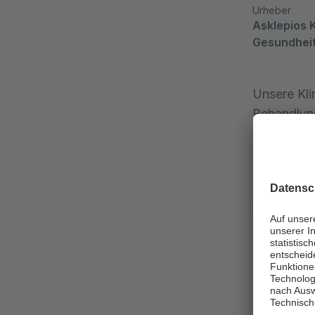
Urheber
Asklepios K
Gesundhei
Unsere Kli
Behandlung
Brillen in
Das geziel
Reizen ste
Klinikallta
Vorträge o
entscheide
Patient:in
Die Einführ
Neben sch
minddistri