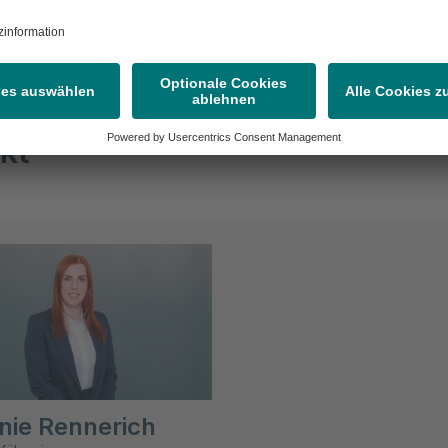
nnovatives Tool.
kt
nie Rennerich