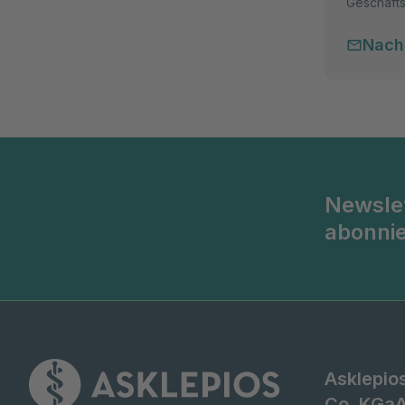
Geschäfts
Nach
Newsle
abonni
Asklepio
Co. KGa