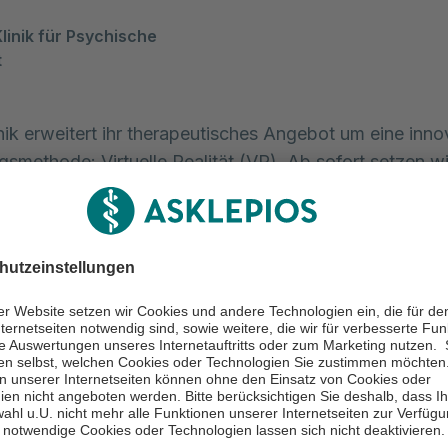
linik für Psychische 
t
nik erweitert ihr therapeutisches Angebot um eine inno
smethode: Virtuelle Realität (VR). Ab sofort setzen w
 der Therapie von Angststörungen und Suchterkrankunge
te Konfrontieren mit angstauslösenden oder suchtför
llt ein wirksames Verfahren in der Psychotherapie dar. 
g ist es jedoch oft schwierig reale Situationen wie Höhe
der den Besuch in einer Bar nachzustellen. Hier bietet
nden Vorteil: Mit Brille und Controllern können Sie als
nen realistische Szenarien erleben.
ung der VR-Therapie ist Teil unserer Digitalisierungsst
on vorhandener Online-Diagnostik oder der Nutzung 
ct ergänzen wir unser therapeutisches Angebot damit 