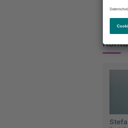
weiteres i
Konta
Stefa