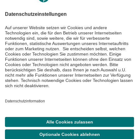
Impressum
Datenschutzinformationen
Barrierefreiheit
Barriere melden
Cookie Einstellungen
©
Asklepios Kliniken GmbH & Co. KGaA 2026