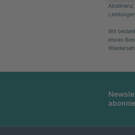
Abstinenz.
Leistungen
Wir bedank
etwas Beso
Wiedersehe
Newsle
abonni