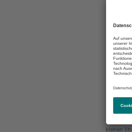
Unser dies
ganz im Z
Rehabilita
Wiedersehe
leckerem E
Wir sind s
unserem g
wie wertvo
Ein besond
Wiesenburg
Auszeichn
Ergotherap
kleinen Str