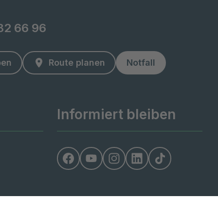
82 66 96
ben
Route planen
Notfall
Informiert bleiben
erefreiheit
Barriere melden
Cookie Einstellungen