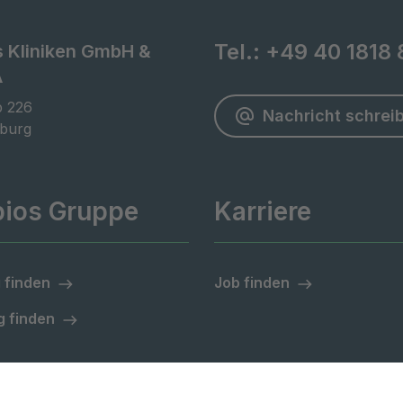
Tel.:
+49 40 1818 
s Kliniken GmbH &
A
 226

Nachricht schrei
burg
pios Gruppe
Karriere
 finden
Job finden
 finden
Impressum
Datenschutzinformationen
Barri