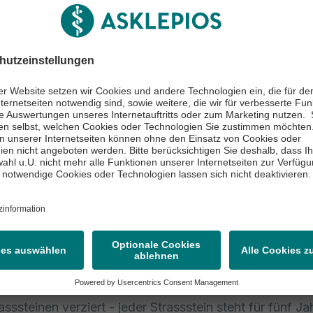
jähriges Ehemaligentreffen fand am 06. Juni statt - ein
eichen des Wiedersehens mit unseren ehemaligen
ndinnen und Rehabilitanden stand. Es war ein wunder
n mit vielen vertrauten Gesichtern, einer fröhlichen 
ssen und zahlreichen guten Gesprächen.
ehr dankbar für die rege Teilnahme und das große Inte
emeinsamen Treffen. Solche Begegnungen zeigen imm
ll der Zusammenhalt und der Austausch untereinander 
erer Höhepunkt war erneut die Verleihung unserer tradi
er an ehemalige Rehabilitandinnen und Rehabilitande
ungen werden von unseren Ergotherapeutinnen und
euten liebevoll von Hand gefertigt. Die Wiesenburger 
asssteinen verziert - jeder Strassstein steht für fünf Ja