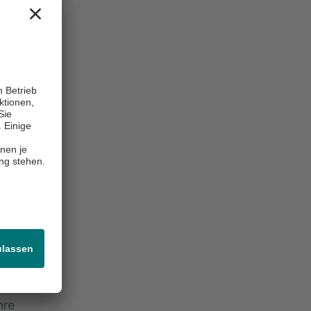
 Tag, der
schönes
Atmosphäre,
resse an
er wieder,
sind.
tionellen
n. Diese
sind mit
hre