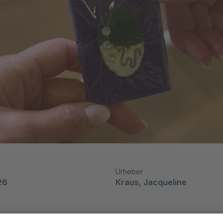
Urheber
26
Kraus, Jacqueline 
auf unser Ehemaligentreffen