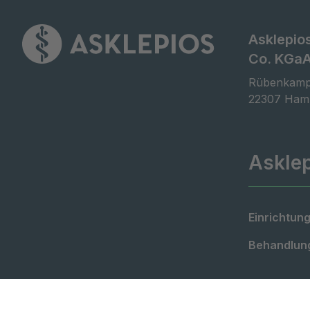
Asklepio
Co. KGa
Rübenkamp
22307 Ham
Askle
Einrichtung
Behandlung
©
Asklepios Kliniken GmbH & Co. KGaA 2026