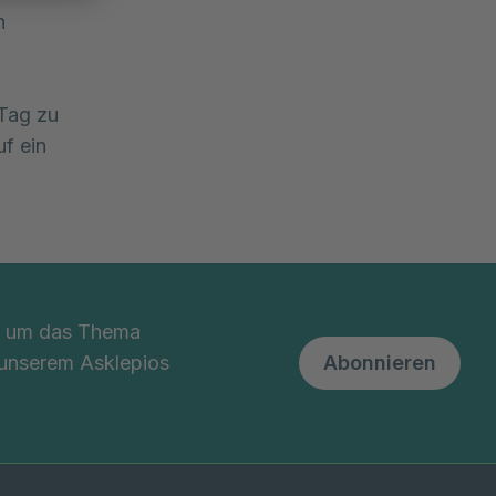
n
 Tag zu
f ein
nd um das Thema
 unserem Asklepios
Abonnieren