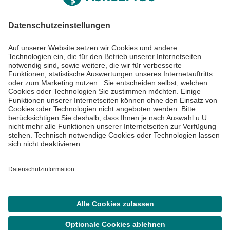
Impressum
Datenschutzinformationen
Barrierefreiheit
Barriere melden
Cookie Einstellungen
©
Asklepios Kliniken GmbH & Co. KGaA 2026