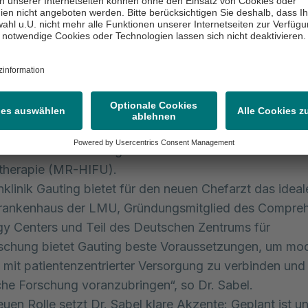
erer Schwerpunkt seiner Arbeit liegt in der Integratio
n in der Thoraxbildgebung. „Ich sehe große Chancen 
sche Innovationen wie Künstliche Intelligenz in die klin
 überführen, um Diagnostik und Patientenversorgung a
au zu heben“, betont Dr. Sabel. Dabei entwickelt er un
lgorithmen zur KI-unterstützten Befundung von CT- u
dern und beschäftigt sich intensiv mit innovativen
sätzen wie der MR-gesteuerten hochintensiv fokussie
ltherapie (MR-HIFU).
klinik Gauting bietet für den neuen Chefarzt das idea
krankenhaus der LMU, Gründungsmitglied des Compre
y Centers und Teil des Deutschen Zentrums für
schung bietet Gauting beste Voraussetzungen, um mo
 mit patientenzentrierter Versorgung zu verbinden und
che Forschung voranzubringen“, so Dr. Sabel.
euen Rolle setzt Dr. Sabel klare Akzente: Geplant ist un