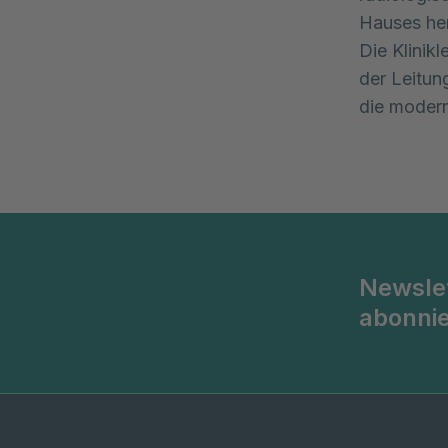
Hauses her
Die Klinikl
der Leitun
die moder
Newsle
abonni