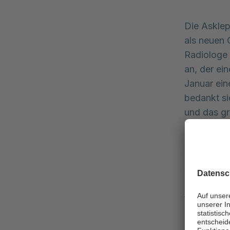
Die Asklep
als neuen 
Radiologe 
an, der ei
Januar ein
bedankt si
und das gr
Mit Priv.-
hochkompet
wissenscha
Sabel am K
Personalen
tätig. Zuv
Krebsfors
Massachuse