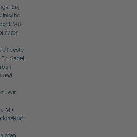
ngs, der
linische
 der LMU.
plinären
ell beste
 Dr. Sabel.
rbeit
n und
en:„Wir
n. Mit
tionskraft
esamten