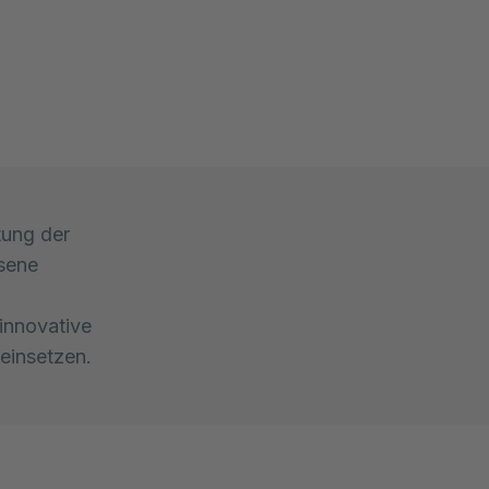
tung der
esene
innovative
einsetzen.