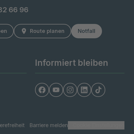
82 66 96
ben
Route planen
Notfall
Informiert bleiben
erefreiheit
Barriere melden
Cookie Einstellungen