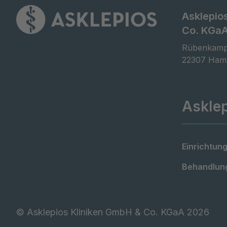
Asklepio
Co. KGa
Rübenkamp
22307 Ham
Askle
Einrichtung
Behandlung
©
Asklepios Kliniken GmbH & Co. KGaA 2026