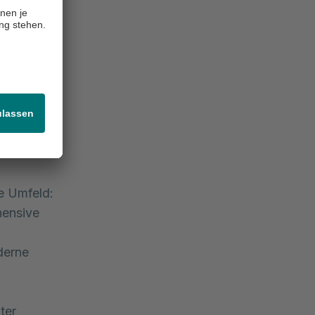
n moderner
darin,
ische
uf ein
ter
nd
rten
le Umfeld:
hensive
derne
ter