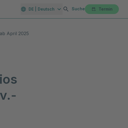
Suche
DE | Deutsch
Termin
orte
Gesundheitsmagazin
Unternehmen
Karriereportal
 ab April 2025
ios
v.-