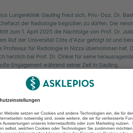
ios Lungenklinik Gauting freut sich, Priv.-Doz. Dr. Bas
Chefarzt der Radiologie begrüßen zu dürfen. Der reno
tritt zum 1. April 2025 die Nachfolge von Prof. Dr. Juli
nem Ruf der Universität Côte d'Azur gefolgt ist und bere
e Professur für Radiologie in Nizza übernommen hat. Di
ch herzlich bei Prof. Dr. Dinkel für seine herausragend
oße Engagement während seiner Zeit in Gauting.
Doz. Dr. Bastian Sabel gewinnt die Lungenklinik Gautin
ente Persönlichkeit mit umfassender klinischer und
ftlicher Expertise. In den vergangenen zwölf Jahren w
linikum der Universität München (LMU) als Oberarzt f
twicklung sowie als Bereichsleiter für Computertomo
or sammelte er wertvolle Erfahrungen am Deutschen
chungszentrum (DKFZ) in Heidelberg sowie am renomm
tts General Hospital der Harvard Medical School in 