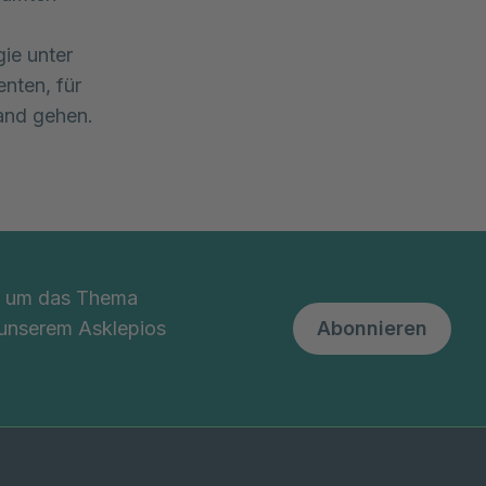
gie unter
nten, für
and gehen.
nd um das Thema
 unserem Asklepios
Abonnieren