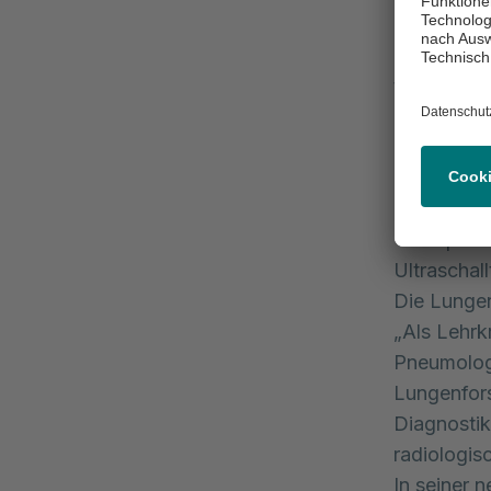
Ein besond
KI-Methode
technologi
Routine zu
neues Nive
anderem A
Röntgenbil
Therapiean
Ultraschal
Die Lungen
„Als Lehr
Pneumolog
Lungenfor
Diagnostik
radiologis
In seiner n