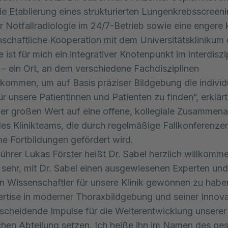
e Etablierung eines strukturierten Lungenkrebsscreeni
 Notfallradiologie im 24/7-Betrieb sowie eine engere k
schaftliche Kooperation mit dem Universitätsklinikum
 ist für mich ein integrativer Knotenpunkt im interdiszi
– ein Ort, an dem verschiedene Fachdisziplinen
mmen, um auf Basis präziser Bildgebung die individu
r unsere Patientinnen und Patienten zu finden“, erklärt
 er großen Wert auf eine offene, kollegiale Zusammena
des Klinikteams, die durch regelmäßige Fallkonferenze
 Fortbildungen gefördert wird.
ührer Lukas Förster heißt Dr. Sabel herzlich willkomm
 sehr, mit Dr. Sabel einen ausgewiesenen Experten und
n Wissenschaftler für unsere Klinik gewonnen zu habe
ertise in moderner Thoraxbildgebung und seiner Innova
tscheidende Impulse für die Weiterentwicklung unserer
chen Abteilung setzen. Ich heiße ihn im Namen des g