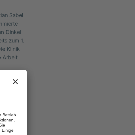
tian Sabel
mmierte
en Dinkel
its zum 1.
e Klinik
e Arbeit
g eine
ar Dr.
ür
graphie
ierten
Boston.