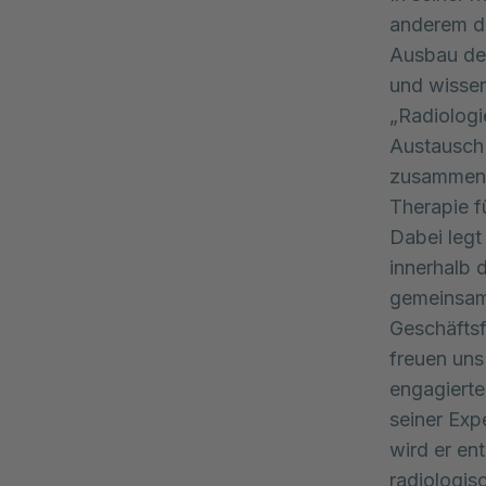
anderem di
Ausbau der
und wissen
„Radiologie
Austausch 
zusammenko
Therapie fü
Dabei legt
innerhalb 
gemeinsame
Geschäftsf
freuen uns
engagierte
seiner Exp
wird er en
radiologis