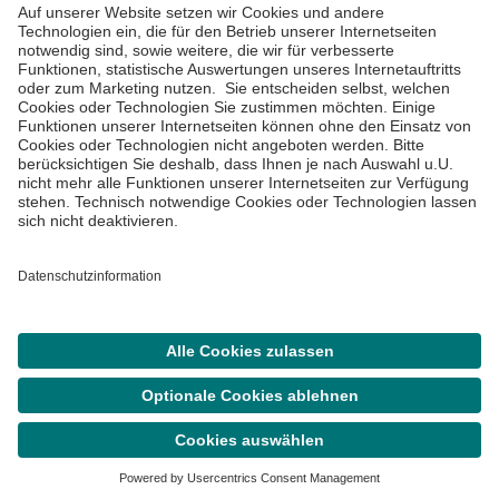
Impressum
Datenschutzinformationen
Barrierefreiheit
Barriere melden
Cookie Einstellungen
©
Asklepios Kliniken GmbH & Co. KGaA 2026
Suche
Termin
Menü