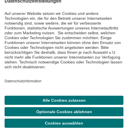
Impressum
Datenschutzinformationen
Barrierefreiheit
Barriere melden
Cookie Einstellungen
©
Asklepios Kliniken GmbH & Co. KGaA 2026
Suche
Termin
Menü