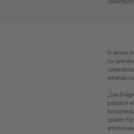
Unterstütz
In einem i
für onkolo
Unterstütz
erhalten h
„Die Diagn
plötzlich e
Entscheid
spielen fü
emotionale