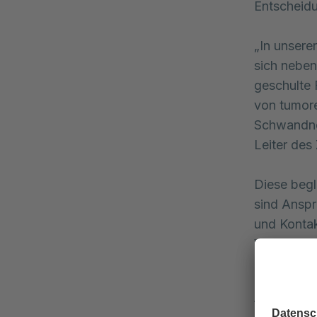
Entscheidu
„In unsere
sich neben
geschulte 
von tumore
Schwandner
Leiter des
Diese begl
sind Anspr
und Kontak
Versorgung
„Wichtig i
familiären,