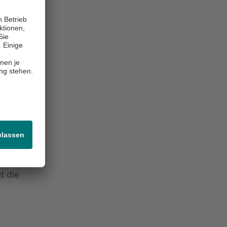
egerin für
ierten
ch
ren Wert
o Thilo
er Eintritt
t die