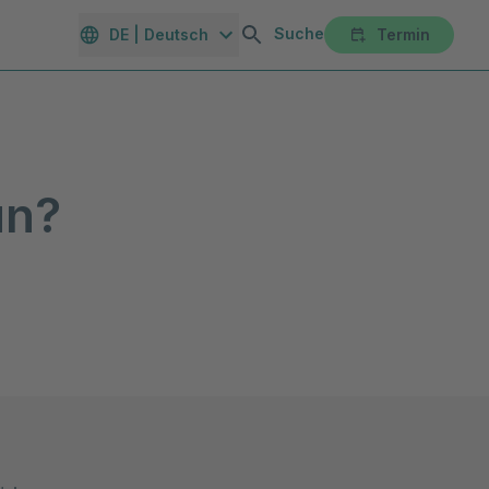
Suche
DE | Deutsch
Termin
orte
Gesundheitsmagazin
Unternehmen
Karriereportal
un?