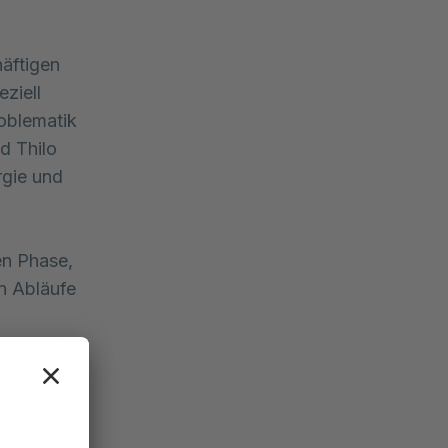
häftigen
ziell
oblematik
d Thilo
rgie und
en Phase,
n Abläufe
stimmung im