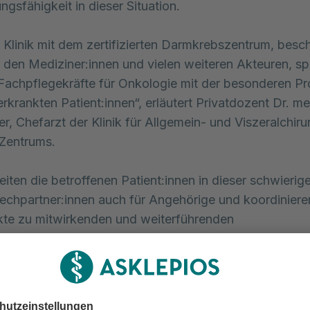
ngsfähigkeit in dieser Situation.
r Klinik mit dem zertifizierten Darmkrebszentrum, besc
 den Mediziner:innen und vielen weiteren Akteuren, spe
Fachpflegekräfte für Onkologie mit der besonderen Pr
rkrankten Patient:innen“, erläutert Privatdozent Dr. me
, Chefarzt der Klinik für Allgemein- und Viszeralchiru
 Zentrums.
eiten die betroffenen Patient:innen in dieser schwierig
echpartner:innen auch für Angehörige und koordiniere
te zu mitwirkenden und weiterführenden
seinrichtungen.
st, sowohl die Selbstständigkeit als auch die Selbstbe
 sozialen und kulturellen Umfeld der Patient:innen zu