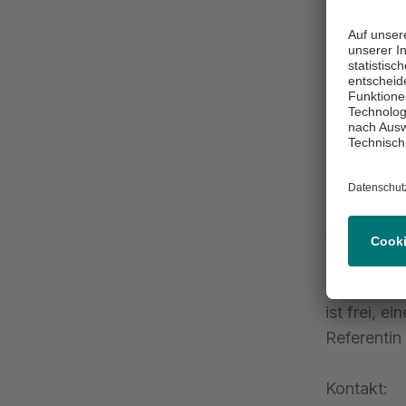
berücksich
onkologisc
Kenntnisse
pflegerisc
während di
„Im Rahmen
Patient:in
dar und so
Schwandne
Der Vortra
Konferenzra
ist frei, 
Referentin
Kontakt: