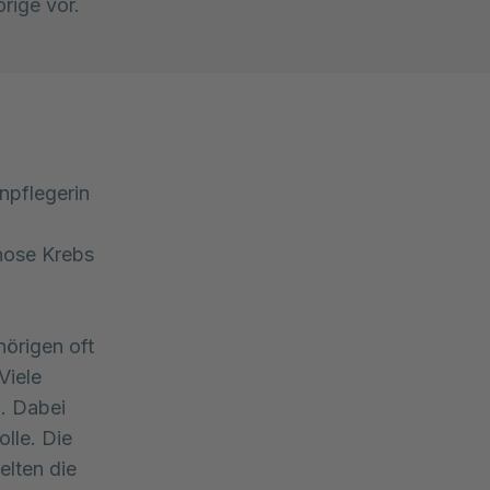
rige vor.
npflegerin
gnose Krebs
hörigen oft
Viele
. Dabei
olle. Die
elten die