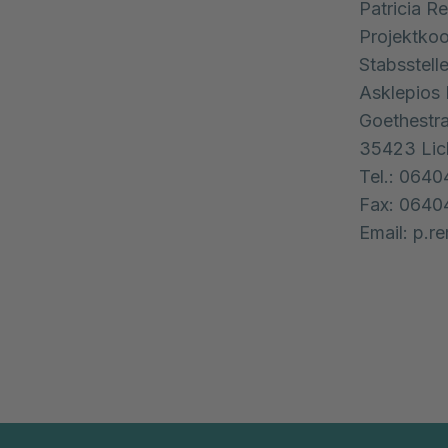
Patricia 
Projektkoo
Stabsstell
Asklepios 
Goethestr
35423 Lic
Tel.: 0640
Fax: 0640
Email: p.