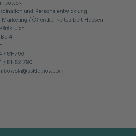
Rembowski
rdination und Personalentwicklung
e Marketing / Öffentlichkeitsarbeit Hessen
Klinik Lich
aße 4
h
4 / 81-790
4 / 81-82 790
rembowski@asklepios.com