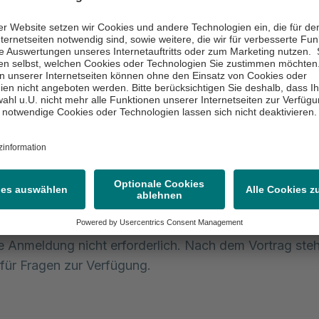
tigen“, betont Mandy Crawford, die als Fachkrankenpfl
he Pflege über jahrelange Erfahrung verfügt. Mit fund
n in der Onkologie begleitet sie gemeinsam mit dem
hen Team die Patient:innen insbesondere auch psychis
eser schwierigen Zeit.
 unserer interdisziplinären Versorgung onkologischer
nen, stellt der Beitrag der Fachpflege einen unschätzba
rgt für eine umfassende Betreuung der Betroffenen“, s
r.
g findet statt am 05. Februar 2025 um 18.00 Uhr im
um II im Erdgeschoss der Asklepios Klinik Lich statt. D
eine Anmeldung nicht erforderlich. Nach dem Vortrag steh
 für Fragen zur Verfügung.