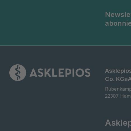
Newsle
abonni
Asklepio
Co. KGa
Rübenkamp
22307 Ham
Askle