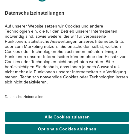
Impressum
Datenschutzinformationen
Barrierefreiheit
Barriere melden
Cookie Einstellungen
©
Asklepios Kliniken GmbH & Co. KGaA 2026