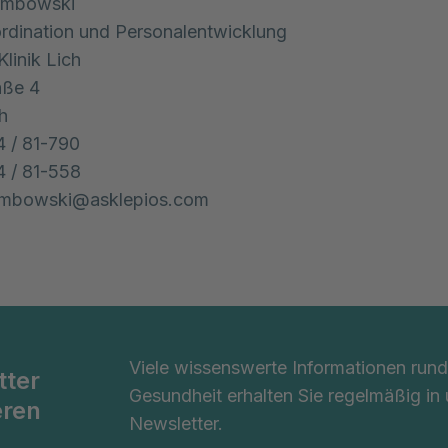
Rembowski
rdination und Personalentwicklung
Klinik Lich
aße 4
h
4 / 81-790
4 / 81-558
rembowski@asklepios.com
Viele wissenswerte Informationen ru
tter
Gesundheit erhalten Sie regelmäßig in
eren
Newsletter.