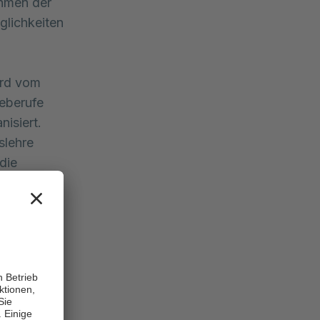
ahmen der
glichkeiten
wird vom
geberufe
isiert.
slehre
die
se Praktika
Einblick in
ruppen
en