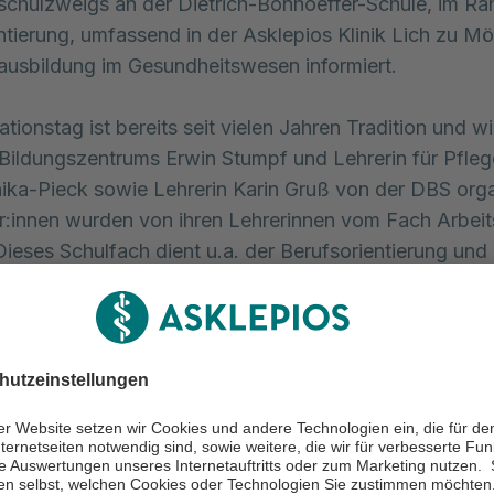
chulzweigs an der Dietrich-Bonhoeffer-Schule, im R
ntierung, umfassend in der Asklepios Klinik Lich zu Mö
ausbildung im Gesundheitswesen informiert.
ationstag ist bereits seit vielen Jahren Tradition und 
 Bildungszentrums Erwin Stumpf und Lehrerin für Pfle
ika-Pieck sowie Lehrerin Karin Gruß von der DBS organ
r:innen wurden von ihren Lehrerinnen vom Fach Arbeit
 Dieses Schulfach dient u.a. der Berufsorientierung und 
ben die Möglichkeit, in den Jahrgängen 7 bis 10, diver
eren und durch Betriebsbesichtigungen, einen direkten 
sleben zu bekommen.
r:innen wurden in drei Gruppen eingeteilt und diese G
weils bei einem Rundgang die Klinik kennenlernen, bei
en Übungen im Bildungszentrum, Grundzüge der später