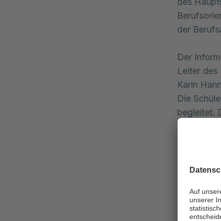
des Haupts
Berufsorie
der Berufs
Der Inform
Leiter des
Karin Hann
Die Schüle
begleitet.
Schüler ha
zu absolvi
das Beruf
Die Schüle
konnten je
praktisch