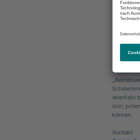
Tätigkeit 
Berufsausb
wurden Fr
sind für d
muss ich m
Orten werd
Am Ende de
Einblick i
„Betriebse
Schülerinn
ebenfalls 
sich, pote
können.
Kontakt: