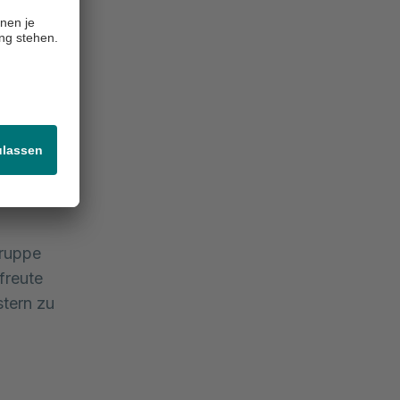
und um die
rn. Dabei
he Noten
keiten
welchen
nen guten
Gruppe
freute
stern zu