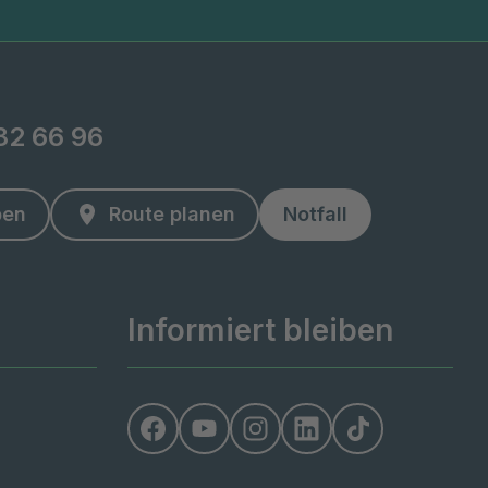
82 66 96
ben
Route planen
Notfall
Informiert bleiben