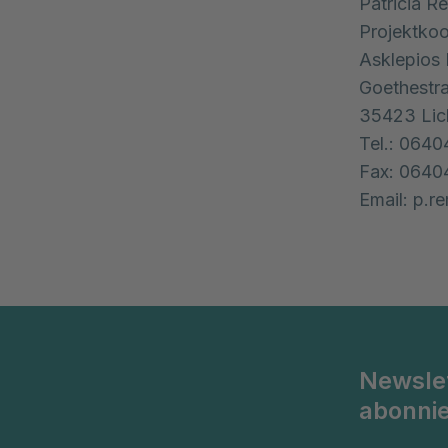
Patricia 
Projektkoo
Asklepios 
Goethestr
35423 Lic
Tel.: 0640
Fax: 0640
Email: p.
Newsle
abonni