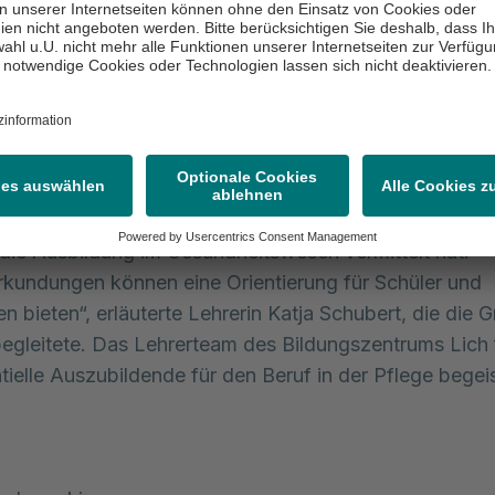
erlernen und bei einer Präsentation alle Informationen r
ildung zur Pflegefachfrau/zum Pflegefachmann erörte
agen geklärt wie: „Welche Voraussetzungen und welc
ie Ausbildung notwendig?“, „Welche Stärken und Fähig
itbringen?“, Wie lange dauert die Ausbildung und an 
e ich eingesetzt?“.
s Tages waren sich alle einig, dass dieser Besuch ei
n die Ausbildung im Gesundheitswesen vermittelt hat.
rkundungen können eine Orientierung für Schüler und
en bieten“, erläuterte Lehrerin Katja Schubert, die die 
begleitete. Das Lehrerteam des Bildungszentrums Lich 
ntielle Auszubildende für den Beruf in der Pflege begei