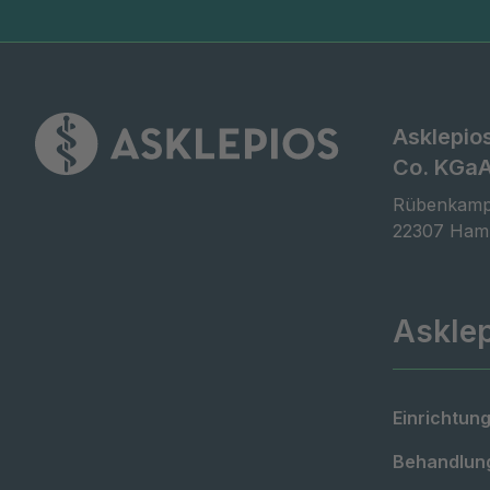
Asklepio
Co. KGa
Rübenkamp
22307 Ham
Askle
Einrichtung
Behandlung