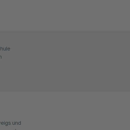
chule
h
weigs und