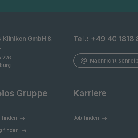
Tel.:
+49 40 1818 
s Kliniken GmbH &
A
 226

Nachricht schrei
burg
pios Gruppe
Karriere
 finden
Job finden
 finden