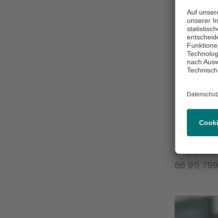
Geräte ein
Auswirkung
sind zunäc
Defibrillat
Systeme ge
und die Le
Wer die Un
nachvollzi
Die Verans
verschiede
Der Eintrit
erforderli
66 91) 799