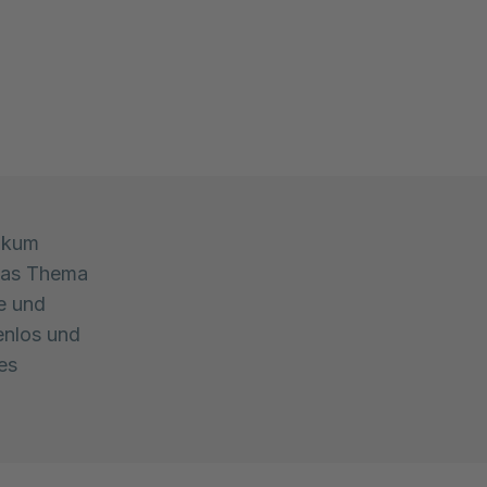
nikum
 das Thema
te und
enlos und
es