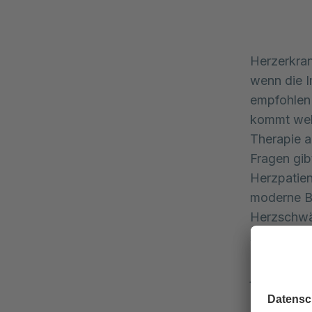
Herzerkran
wenn die I
empfohlen
kommt wel
Therapie a
Fragen gib
Herzpatien
moderne B
Herzschwä
Anas Sulim
zwischen H
jeweiligen
Darüber hi