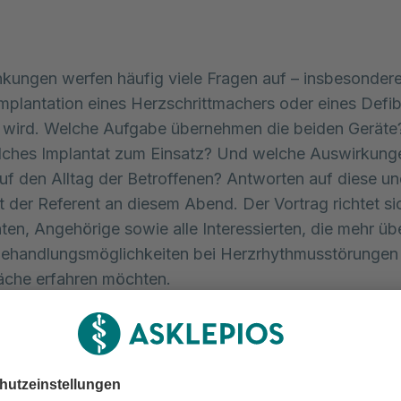
kungen werfen häufig viele Fragen auf – insbesonder
mplantation eines Herzschrittmachers oder eines Defibr
 wird. Welche Aufgabe übernehmen die beiden Gerät
ches Implantat zum Einsatz? Und welche Auswirkunge
uf den Alltag der Betroffenen? Antworten auf diese un
t der Referent an diesem Abend. Der Vortrag richtet si
ten, Angehörige sowie alle Interessierten, die mehr üb
ehandlungsmöglichkeiten bei Herzrhythmusstörungen
che erfahren möchten.
an erläutert verständlich die wesentlichen Unterschie
erzschrittmachern und implantierbaren Defibrillatoren 
 Funktionen sowie die medizinischen Gründe für ihren E
naus informiert er über typische Erkrankungen, bei den