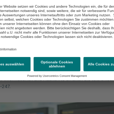
gesetzt werden, den Ablauf der Implantation und die la
en auf das tägliche Leben. „Viele Patientinnen und Pa
hst verunsichert, wenn ihnen ein Herzschrittmacher od
or empfohlen wird. Mir ist es wichtig zu vermitteln, das
zielt eingesetzt werden, um die Herzfunktion zu unte
bensqualität sowie die Sicherheit der Betroffenen zu v
terschiede versteht, kann ärztliche Empfehlungen bes
ehen und fundierte Entscheidungen treffen“, erklärt der
taltung bietet Raum für Fragen und hilft Betroffenen da
nen Therapieoptionen besser zu verstehen und einzu
t ist selbstverständlich kostenlos. Eine Anmeldung ist n
ch. Informationen und Auskünfte erhalten Sie telefonisch
-247.