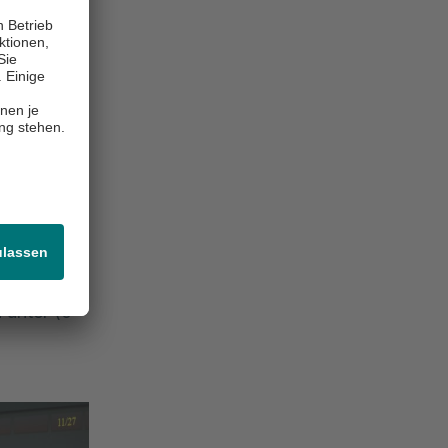
ngfristigen
tienten
er ein
s beide
rstützen
erbessern.
ser
 Experte.
bei, die
ordnen.
icht
 unter (0