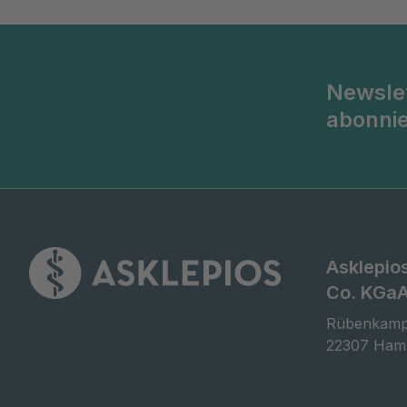
Newsle
abonni
Asklepio
Co. KGa
Rübenkamp
22307 Ham