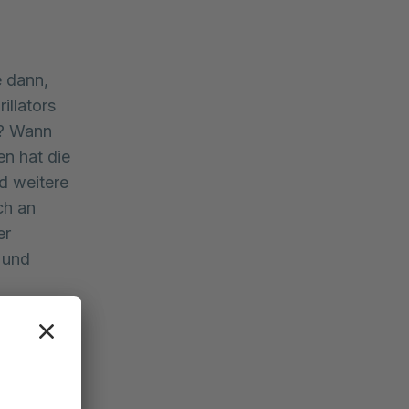
e dann,
illators
e? Wann
n hat die
d weitere
ch an
er
 und
de
(ICD), ihre
insatz.
en die