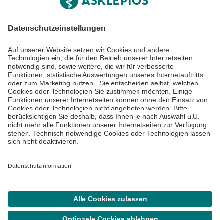
Impressum
Datenschutzinformationen
Barrierefreiheit
Barriere melden
Cookie Einstellungen
©
Asklepios Kliniken GmbH & Co. KGaA 2026