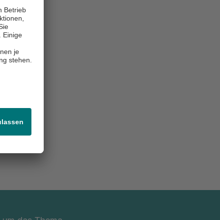
nd Läufern
 IKK
 sonst!
20.000
nd wie!
peraturen
von 4,8 km
klinikum
cher
e