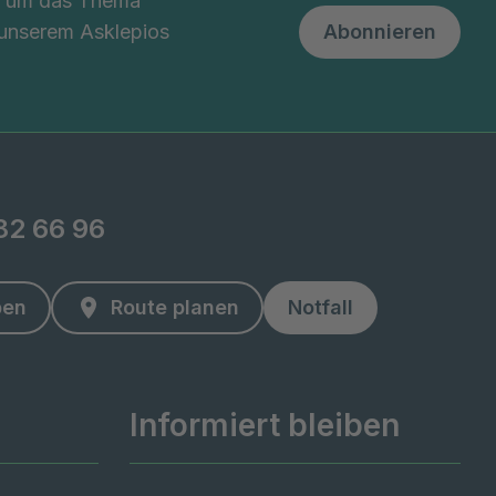
nd um das Thema
 unserem Asklepios
Abonnieren
82 66 96
ben
Route planen
Notfall
Informiert bleiben