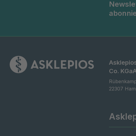
Newsle
abonni
Asklepio
Co. KGa
Rübenkamp
22307 Ham
Askle