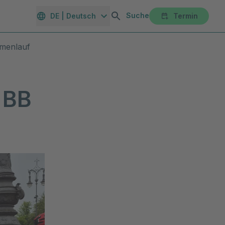
Suche
DE | Deutsch
Termin
orte
Gesundheitsmagazin
Unternehmen
Karriereportal
rmenlauf
 BB