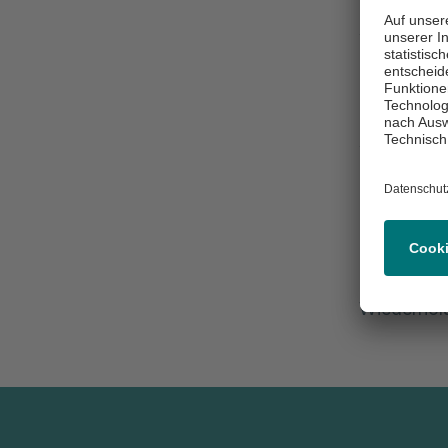
Auch in di
nahm ein T
Berliner F
Der Lauf w
Anmeldunge
Bei dann 
haben unse
alles gege
Teupitz mi
Motivation
Wiederhol