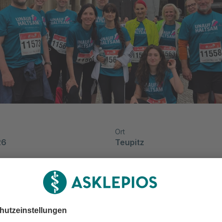
Ort
26
Teupitz
aren dabei: 24. IKK BB Berlin
nlauf