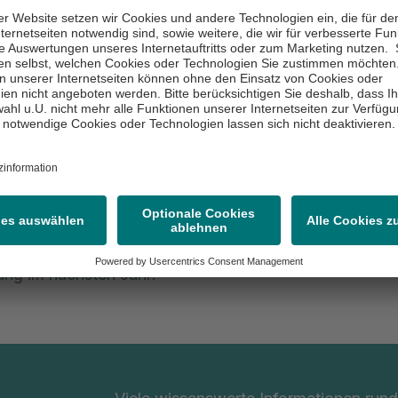
esem Jahr wollten wir es wissen: Mit elf Läuferinnen u
eam unseres Asklepios Fachklinikums Teupitz am 24.
irmenlauf teil. Unser klares Motto „Unaufhaltsam!“ Was
ar auch in diesem Jahr sehr schnell ausgebucht. Bei 
n und 1.020 Firmen war Schluss. Wir waren dabei. U
doch strahlendem Sonnenschein und angenehmen Tem
re Teupitzer Läuferinnen und Läufer auf der Strecke 
ben. Wir sind begeistert! Ihr habt unser Asklepios Fach
t einem besonderen Esprit, guter Stimmung und sportli
 auf allerbeste Weise vertreten. Wir freuen uns auf ein
ung im nächsten Jahr!