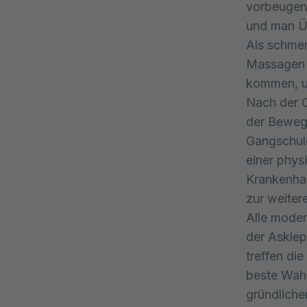
vorbeugen,
und man Ü
Als schmer
Massagen 
kommen, u
Nach der O
der Bewegl
Gangschule
einer phys
Krankenhau
zur weiter
Alle moder
der Asklep
treffen die
beste Wahl
gründliche