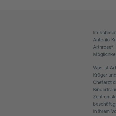
Im Rahmen 
Antonio Kr
Arthrose“.
Möglichkei
Was ist Ar
Krüger und
Chefarzt d
Kindertrau
Zentrumsko
beschäftig
In ihrem V