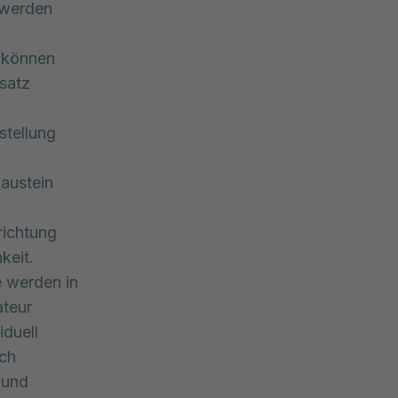
 werden
g können
satz
stellung
Baustein
richtung
keit.
e werden in
ateur
iduell
ach
 und