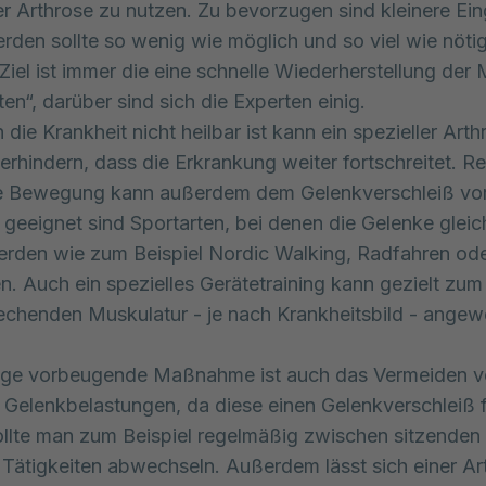
r Arthrose zu nutzen. Zu bevorzugen sind kleinere Eingr
erden sollte so wenig wie möglich und so viel wie nötig
Ziel ist immer die eine schnelle Wiederherstellung der M
en“, darüber sind sich die Experten einig.
die Krankheit nicht heilbar ist kann ein spezieller Art
erhindern, dass die Erkrankung weiter fortschreitet. 
he Bewegung kann außerdem dem Gelenkverschleiß vo
geeignet sind Sportarten, bei denen die Gelenke glei
erden wie zum Beispiel Nordic Walking, Radfahren od
 Auch ein spezielles Gerätetraining kann gezielt zu
echenden Muskulatur - je nach Krankheitsbild - ange
tige vorbeugende Maßnahme ist auch das Vermeiden 
n Gelenkbelastungen, da diese einen Gelenkverschleiß 
llte man zum Beispiel regelmäßig zwischen sitzenden
Tätigkeiten abwechseln. Außerdem lässt sich einer Ar