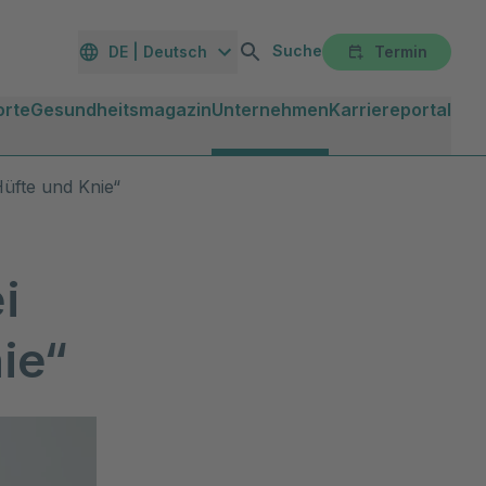
Suche
DE | Deutsch
Termin
orte
Gesundheitsmagazin
Unternehmen
Karriereportal
Hüfte und Knie“
i
ie“