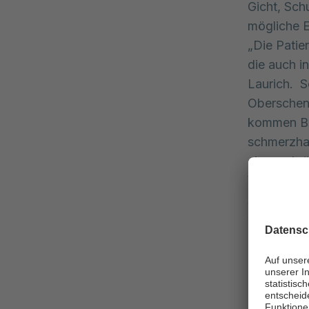
Gicht, Sch
mögliche 
„Die Patie
die auch i
Laurich. S
Oberschenk
kommen Be
schmerzhaf
eingeschrä
Was hilft a
Arthrose-B
wiederhers
Eine Arthr
zu lindern
geschulte 
„Nach erfo