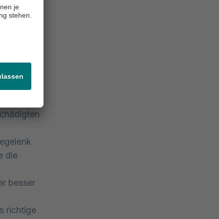
t
tellungen
merzen
über
schädigten
iegelenk
e die
er besser
s richtige