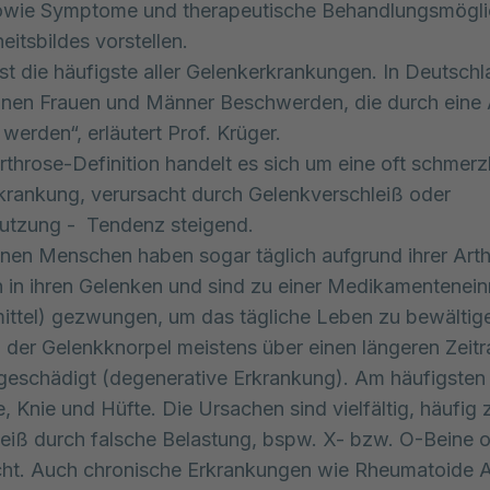
owie Symptome und therapeutische Behandlungsmögli
eitsbildes vorstellen.
ist die häufigste aller Gelenkerkrankungen. In Deutsch
ionen Frauen und Männer Beschwerden, die durch eine 
werden“, erläutert Prof. Krüger.
Arthrose-Definition handelt es sich um eine oft schmerz
krankung, verursacht durch Gelenkverschleiß oder
utzung - Tendenz steigend.
onen Menschen haben sogar täglich aufgrund ihrer Art
 in ihren Gelenken und sind zu einer Medikamentenei
ttel) gezwungen, um das tägliche Leben zu bewältig
 der Gelenkknorpel meistens über einen längeren Zeit
geschädigt (degenerative Erkrankung). Am häufigsten 
, Knie und Hüfte. Die Ursachen sind vielfältig, häufig z
leiß durch falsche Belastung, bspw. X- bzw. O-Beine 
t. Auch chronische Erkrankungen wie Rheumatoide Art