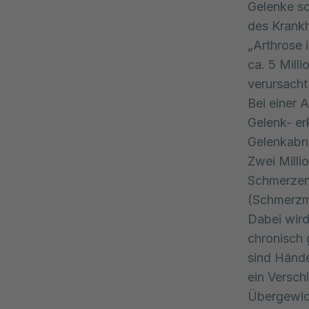
Gelenke s
des Krankh
„Arthrose 
ca. 5 Mill
verursacht 
Bei einer 
Gelenk- er
Gelenkabn
Zwei Milli
Schmerzen
(Schmerzmi
Dabei wird
chronisch 
sind Hände
ein Versch
Übergewich