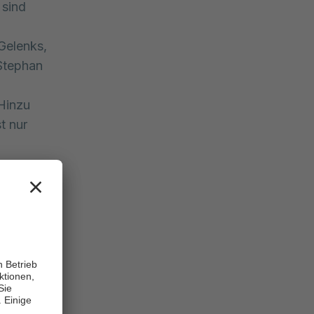
 sind
Gelenks,
 Stephan
Hinzu
t nur
s keine
schwerden
kamente,
eln.