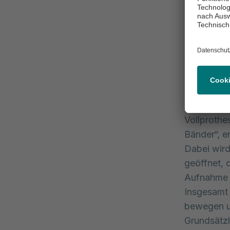
Therapieop
Erste oper
Knorpelglä
zu korrigi
verbessert
„Bei der Er
Prothesen
Schlittenp
Vollprothe
Bänder“, e
Dabei wird
geöffnet, 
Aufnahme d
Insgesamt 
bewegen un
Grundsätzli