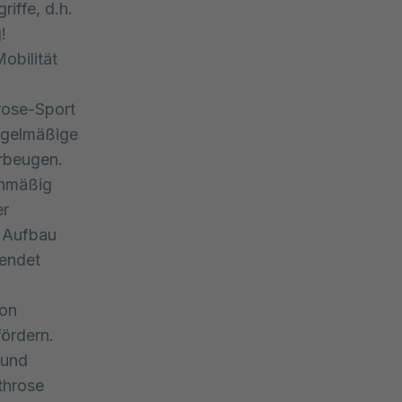
iffe, d.h.
!
obilität
hrose-Sport
Regelmäßige
rbeugen.
chmäßig
er
m Aufbau
wendet
von
fördern.
 und
throse