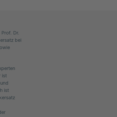
rof. Dr. 
rsatz bei 
owie 
xperten
 ist
 und
h ist
kersatz
der