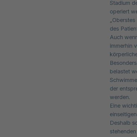
Stadium de
operiert w
„Oberstes 
des Patient
Auch wenn 
immerhin v
körperlic
Besonders 
belastet w
Schwimmen.
der entspr
werden.
Eine wich
einseitige
Deshalb so
stehenden 