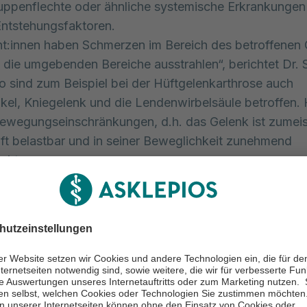
uppenflechte oder ähnliche systemische Erkrankungen
Entstehungsfaktoren.
nt:innen haben Schmerzen im Bereich des betroffenen 
n die umgebenden Bereiche ausstrahlen“, berichtet Dr.
o sind zum Beispiel bei der Hüftgelenkarthrose auch
el, Kniegelenk und die Lendenwirbelsäule betroffen. 
wegungseinschränkungen, d.h. das Gelenk ist zumeis
t belastbar und in seiner Beweglichkeit zunehmend
nkt.
ber jetzt bei Arthrose? Die klare Antwort: Bisher gibt e
ehandlung, die einen geschädigten Knorpel auf Dauer
tellen kann. Heilbar ist die Erkrankung also nicht.
ose-Behandlung zielt hauptsächlich darauf ab, die Be
. Die konservative Arthrose-Behandlung umfasst Medi
Bewegung und den Einsatz von entlastenden Hilfsmitt
lgloser nichtoperativer Behandlung bleibt als weitere