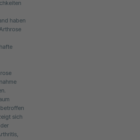
chkeiten
land haben
Arthrose
hafte
hrose
nnahme
en.
raum
betroffen
eigt sich
oder
hritis,