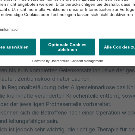
tion nur eine operative Versorgung“, so Prof. Krüger.
ative Optionen umfassen z.B. die Gelenkspiegelung mi
ttung ggf. Reparatur und Achsenkorrekturen um Fehls
eren und Gelenke zu entlasten. Hierdurch werden Sch
 und ein Fortschreiten der Arthrose verhindert.
forderlichkeit eines Gelenkersatzes, stehen vielfältige
modelle zur Verfügung. Angefangen von sogenannten
rothesen, die z.B. nur Teile des Kniegelenkes ersetzen 
sen bis zum kompletten Gelenkersatz inclusive der ge
rläutert Zentrumskoordinator Laurich.
 in Regionalbetäubung oder Allgemeinnarkose das Kn
die krankhafte veränderten Knochenteile entfernt, sowi
er der jeweiligen Prothesenteile vorbereitet.
können sich die Betroffene nach einer Operation wied
d leitungsfähiger sein.
ch ist jedoch sehr wichtig, die richtige Therapie für da