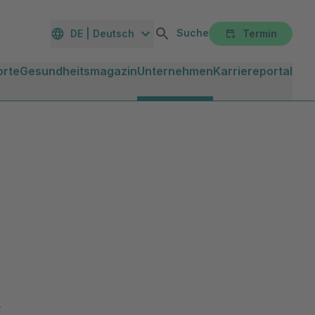
Suche
DE | Deutsch
Termin
orte
Gesundheitsmagazin
Unternehmen
Karriereportal
k