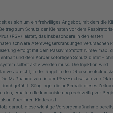
elt es sich um ein freiwilliges Angebot, mit dem die Kli
Beitrag zum Schutz der Kleinsten vor dem Respiratori
Virus (RSV) leistet, das insbesondere in den ersten
aten schwere Atemwegserkrankungen verursachen k
sierung erfolgt mit dem Passivimpfstoff Nirsevimab, de
 enthält und dem Körper sofortigen Schutz bietet – oh
ystem selbst aktiv werden muss. Die Injektion wird
lär verabreicht, in der Regel in den Oberschenkelmusk
. Die Maßnahme wird in der RSV-Hochsaison von Okto
durchgeführt. Säuglinge, die außerhalb dieses Zeitra
rden, erhalten die Immunisierung rechtzeitig vor Begi
aison über ihren Kinderarzt.
stolz darauf, diese wichtige Vorsorgemaßnahme bereits 