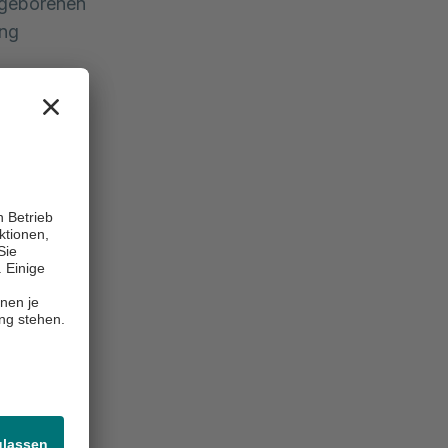
ugeborenen
ung
Standard
burten pro
art ins
konzept und
zheitlichen
geborenen
chen.