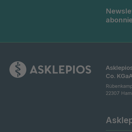
Newsle
abonni
Asklepio
Co. KGa
Rübenkamp
22307 Ham
Askle