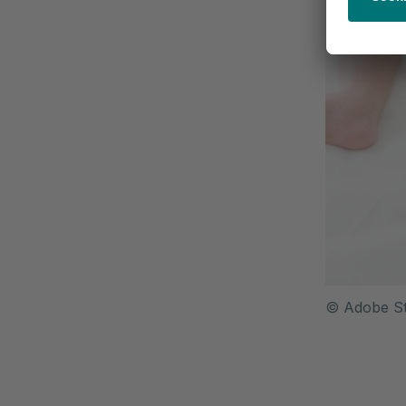
©
Adobe S