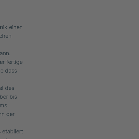
nik einen
schen
ann.
r fertige
ne dass
el des
ber bis
ums
nn der
etabliert