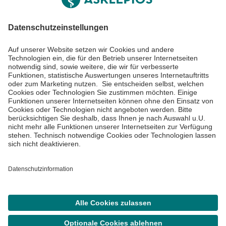
Impressum
Datenschutzinformationen
Barrierefreiheit
Barriere melden
Cookie Einstellungen
©
Asklepios Kliniken GmbH & Co. KGaA 2026