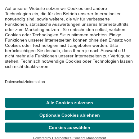
Impressum
Datenschutzinformationen
Barrierefreiheit
Barriere melden
Cookie Einstellungen
©
Asklepios Kliniken GmbH & Co. KGaA 2026
Suche
Termin
Menü