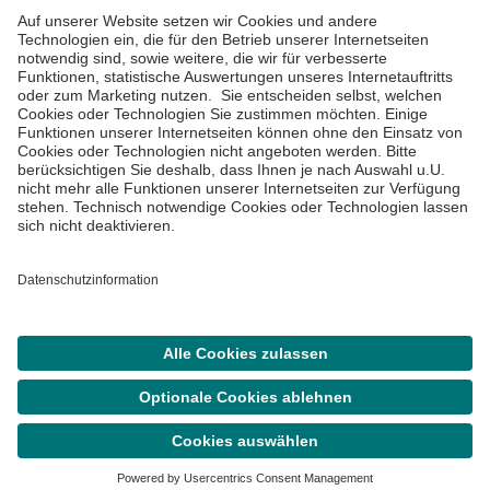
Impressum
Datenschutzinformationen
Barrierefreiheit
Barriere melden
Cookie Einstellungen
©
Asklepios Kliniken GmbH & Co. KGaA 2026
Suche
Termin
Menü