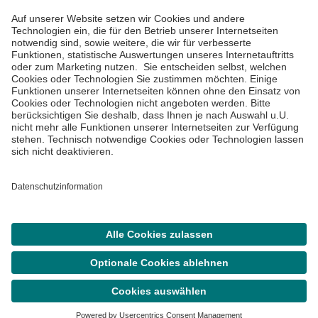
Impressum
Datenschutzinformationen
Barrierefreiheit
Barriere melden
Cookie Einstellungen
©
Asklepios Kliniken GmbH & Co. KGaA 2026
Suche
Termin
Menü