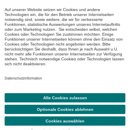
Impressum
Datenschutzinformationen
Barrierefreiheit
Barriere melden
Cookie Einstellungen
©
Asklepios Kliniken GmbH & Co. KGaA 2026
Suche
Termin
Menü