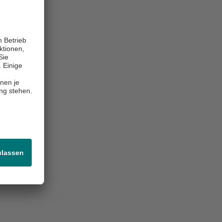
ansfusionen
en möchten,
erheiten in