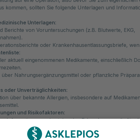
itung auf eine Operation, also bevor Sie zum eigentlichen
s kommen, sollten Sie folgende Unterlagen und Informati
edizinische Unterlagen
:
d Berichte von Voruntersuchungen (z.B. Blutwerte, EKG,
fnahmen).
erationsberichte oder Krankenhausentlassungsbriefe, wenn
enliste
:
aller aktuell eingenommenen Medikamente, einschließlich D
mezeiten.
 über Nahrungsergänzungsmittel oder pflanzliche Präparat
ss oder Unverträglichkeiten
:
ion über bekannte Allergien, insbesondere auf Medikamen
emittel.
ungen und Risikofaktoren
:
gen Informationen zu bestehenden Erkrankungen, die für d
in könnten (z.B. Herz-Kreislauf-Erkrankungen, Diabetes).
nausweis (falls vorhanden)
: