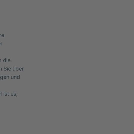
re
r
m die
n Sie über
agen und
 ist es,