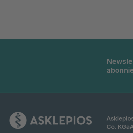
Newsle
abonni
Asklepio
Co. KGa