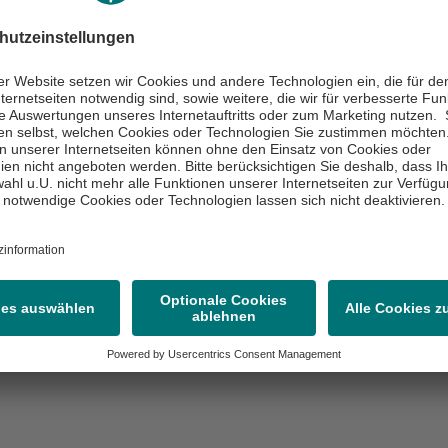
 bei Bedarf bereitgehalten werden, vor allem wenn Bluttr
spielen könnten.
 OP und Narkose
:
mit Fragen, die Sie dem Anästhesisten oder Chirurgen stell
 über den Ablauf und die Risiken zu bekommen.
lagen und Informationen helfen dabei, die OP sorgfältig
en, mögliche Risiken zu minimieren und individuelle Besond
 zu berücksichtigen.
undenzeiten
11:00 bis 15:00 Uhr
11:00 bis 15:00 Uhr
11:00 bis 15:00 Uhr
:
11:00 bis 15:00 Uhr
11:00 bis 15:00 Uhr