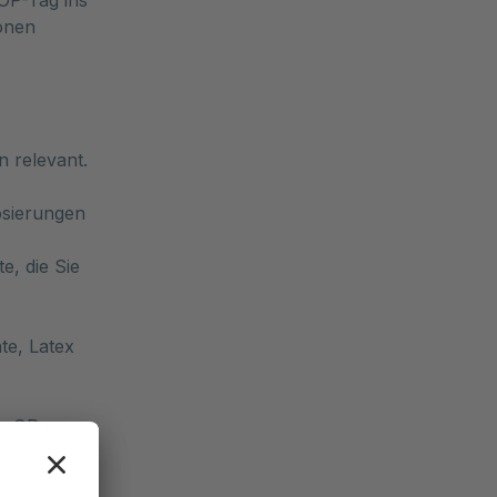
 OP-Tag ins
onen
 relevant.
osierungen
e, die Sie
te, Latex
ie OP