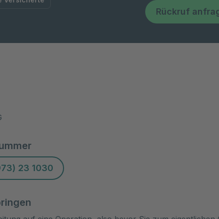
Rückruf anfra
G
nummer
73) 23 1030
bringen