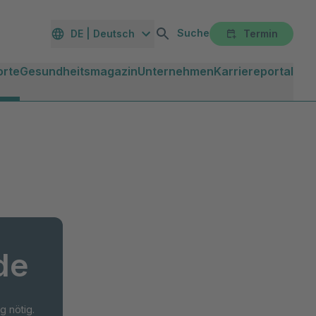
Suche
DE | Deutsch
Termin
orte
Gesundheitsmagazin
Unternehmen
Karriereportal
de
g nötig.