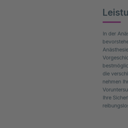
Leist
In der Anä
bevorsteh
Anästhesie
Vorgeschic
bestmöglic
die versch
nehmen Ih
Voruntersu
Ihre Siche
reibungslo