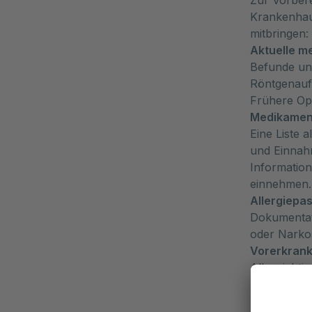
Zur Vorbere
Krankenhau
mitbringen:
Aktuelle m
Befunde un
Röntgenau
Frühere Op
Medikament
Eine Liste 
und Einnah
Information
einnehmen.
Allergiepa
Dokumentat
oder Narkos
Vorerkrank
Alle wichti
relevant se
Blutgruppe