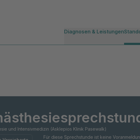
Diagnosen & Leistungen
Stand
ästhesiesprechstun
sie und Intensivmedizin (Asklepios Klinik Pasewalk)
Für diese Sprechstunde ist keine Voranmeldun
e Versicherte