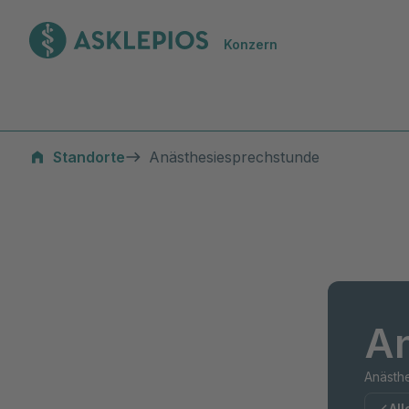
Zur Startseite
Konzern
Standorte
Anästhesiesprechstunde
An
Anästhe
All