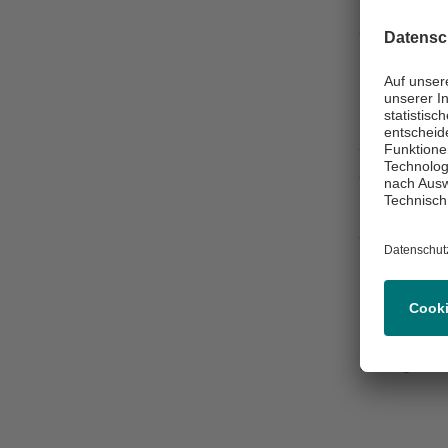
Dieser kann
eine Rolle 
Fragen zur
Eine Liste 
um Klarheit
Diese Unter
vorzubereit
der Planung
Sprechst
Montag
:
Dienstag
:
Mittwoch
:
Donnerstag
Freitag
: