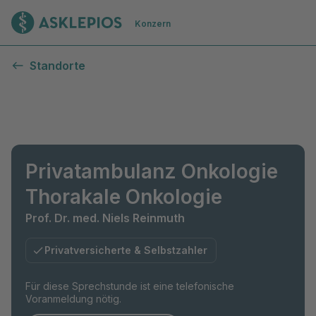
Zur Startseite
Konzern
Standorte
Privatambulanz Onkologie
Thorakale Onkologie
Prof. Dr. med. Niels Reinmuth
Privatversicherte & Selbstzahler
Für diese Sprechstunde ist eine telefonische
Voranmeldung nötig.