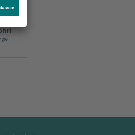
öhrl
rgie