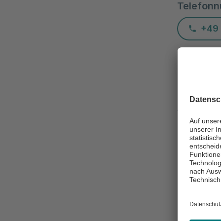
Telefon
+49 
Bitte mit
Befunde, A
Sprechst
Montag
:
Mittwoch
:
Freitag
:
Montag Rau