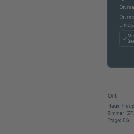
Dr. m
Dr. me
Orthopä
Mit
Be
Ort
Haus: Haup
Zimmer: ZP
Etage: EG