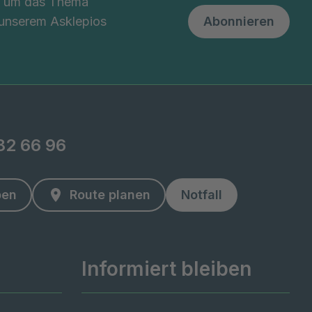
nd um das Thema
 unserem Asklepios
Abonnieren
82 66 96
ben
Route planen
Notfall
Informiert bleiben