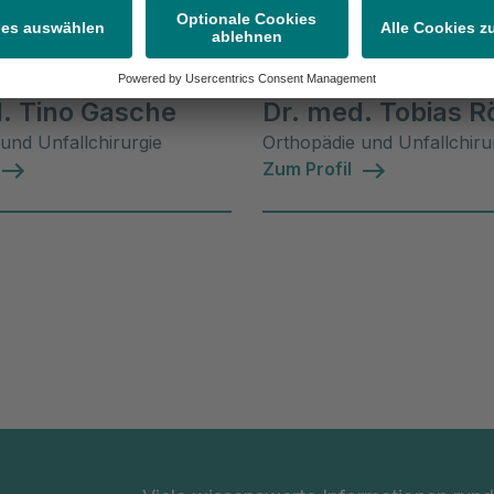
dler:innen
erarzt
Oberarzt
. Tino Gasche
Dr. med. Tobias R
und Unfallchirurgie
Orthopädie und Unfallchiru
Zum Profil