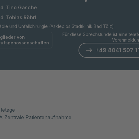
ed. Tino Gasche
d. Tobias Röhrl
die und Unfallchirurgie (Asklepios Stadtklinik Bad Tölz)
Für diese Sprechstunde ist eine tele
glieder von
Voranmeldung
rufsgenossenschaften
+49 8041 507 1
tetage
A Zentrale Patientenaufnahme