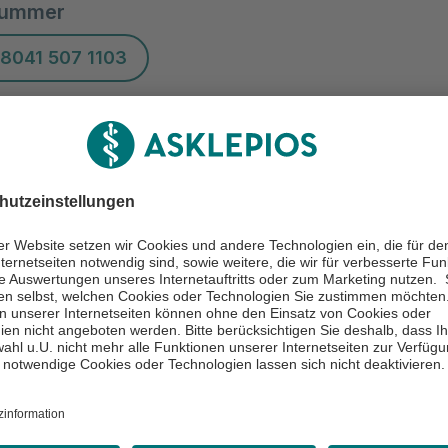
nummer
8041 507 1103
bringen
rztbriefe, Krankenkassenkarte
undenzeiten
13:00 - 15:00 Uhr
13:30 - 15:00 Uhr
13:00 - 15:00 Uhr
m ZPA 6, Mittwoch und Freitag Raum ZPA 1