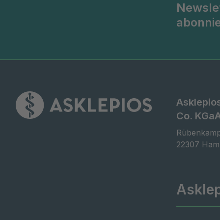
Newsle
abonni
Asklepio
Co. KGa
Rübenkamp
22307 Ham
Askle