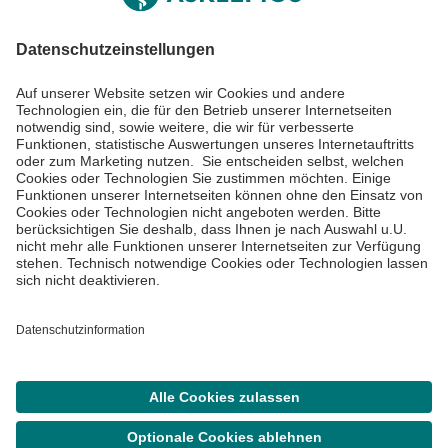
Impressum
Datenschutzinformationen
Barrierefreiheit
Barriere melden
Cookie Einstellungen
©
Asklepios Kliniken GmbH & Co. KGaA 2026