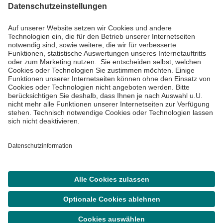
Impressum
Datenschutzinformationen
Barrierefreiheit
Barriere melden
Cookie Einstellungen
©
Asklepios Kliniken GmbH & Co. KGaA 2026
Suche
Termin
Menü