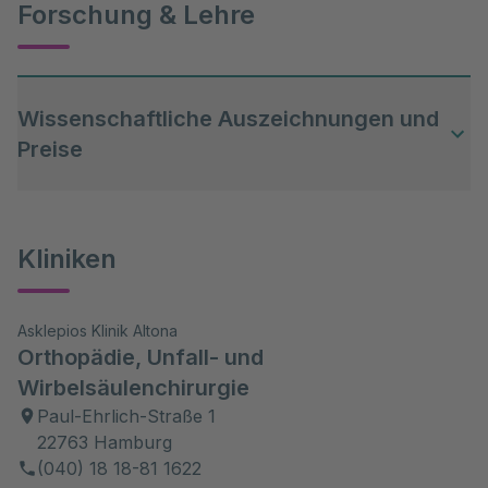
Forschung & Lehre
medizinische Fakultät der Universität
Eingriffe durch die Gesellschaft für
Schulterzentrum Altona
Hamburg
Arthroskopie und Gelenkchirurgie
(AGA)
Promotion am Klinikum der Johann
Wissenschaftliche Auszeichnungen und
Wolfgang Goethe-Universität Frankfurt
Preise
am Main
2005 Habilitation und Verleihung der
Kliniken
Venia legendi durch den Fachbereich
Medizin der Universität Hamburg
Asklepios Klinik Altona
Orthopädie, Unfall- und
Wirbelsäulenchirurgie
Paul-Ehrlich-Straße 1
22763 Hamburg
(040) 18 18-81 1622