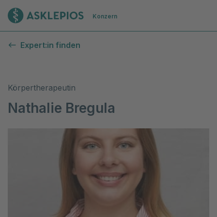
Zur Startseite
Konzern
Expert:in finden
Körpertherapeutin
Nathalie Bregula