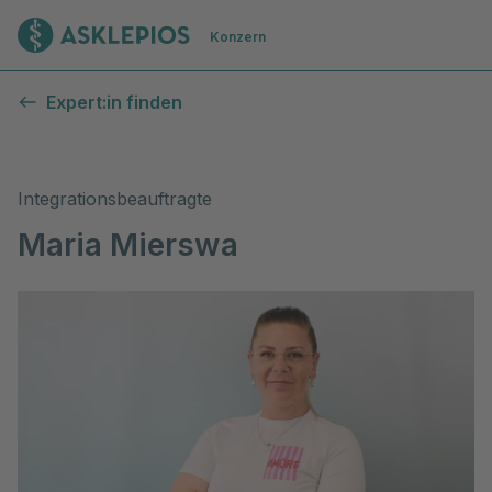
Zur Startseite
Konzern
Expert:in finden
Integrationsbeauftragte
Maria Mierswa