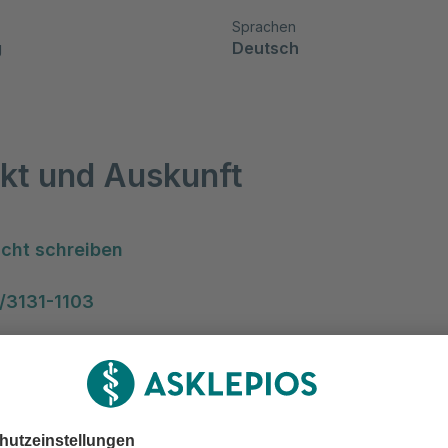
Sprachen
g
Deutsch
kt und Auskunft
cht schreiben
/3131-1103
/3131-1106