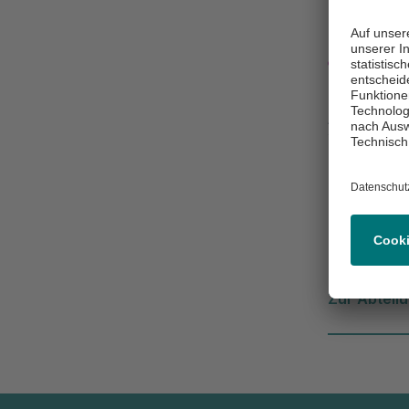
Klini
Asklepios Bi
Verwal
Robert-B
63225 L
(0 61 03)
Zur Abteil