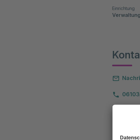
Einrichtung
Verwaltun
Konta
Nachri
06103
06103