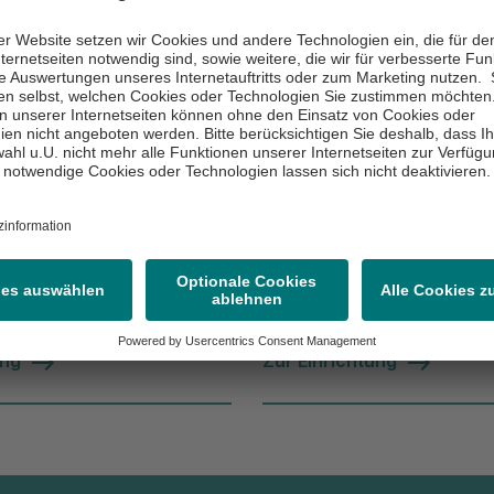
ken
ldungszentrum Rhein-Main
Bildungseinrichtung
tung
Asklepios
Bildungszentrum 
Main
osch-Str. 28
Robert-Bosch-Str. 28
angen
63225 Langen
 3131-1105
(0 61 03) 3131-1105
ung
Zur Einrichtung