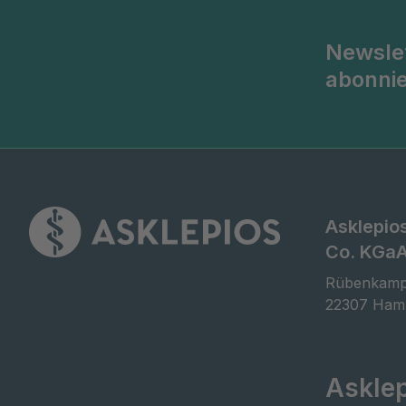
Newsle
abonni
Asklepio
Co. KGa
Rübenkamp
22307 Ham
Askle