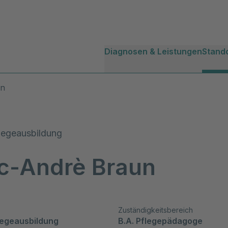
Diagnosen & Leistungen
Stand
un
legeausbildung
c-Andrè Braun
Zuständigkeitsbereich
legeausbildung
B.A. Pflegepädagoge