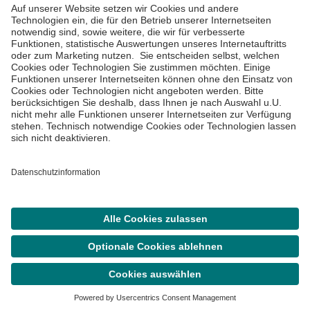
Impressum
Datenschutzinformationen
Barrierefreiheit
Barriere melden
Cookie Einstellungen
©
Asklepios Kliniken GmbH & Co. KGaA 2026
Suche
Termin
Menü