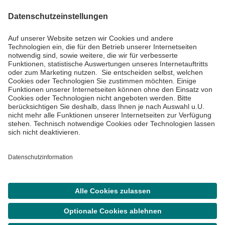
Impressum
Datenschutzinformationen
Barrierefreiheit
Barriere melden
Cookie Einstellungen
©
Asklepios Kliniken GmbH & Co. KGaA 2026