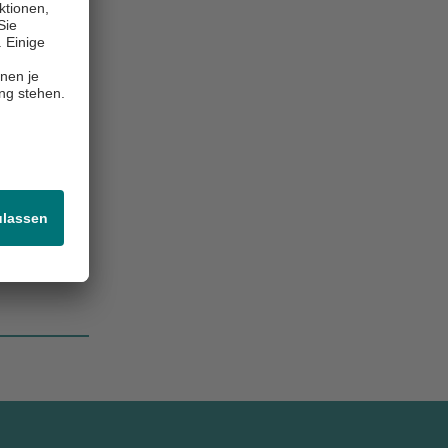
Center of Excellence / Exzellenzzentrum, Akutklinik, Akad. Lehrkrankenhaus, Wiss. Aktivitäten
m