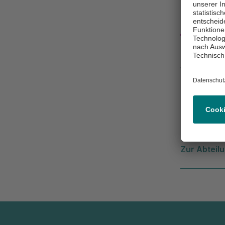
Klini
Asklepios Kl
Geriatri
Am Klini
16303 Sc
(0 33 32
Zur Abteil