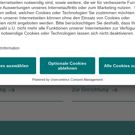
ken
inikum Uckermark
e
Asklepios Kliniku
Uckermark
kum 1
Am Klinikum 1
hwedt/Oder
16303 Schwedt/Oder
) 53 44-00
(0 33 32) 53-0
ung
Zur Einrichtung