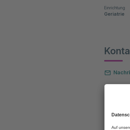
Einrichtung
Geriatrie
Konta
Nachri
(0 33 
(0 33 