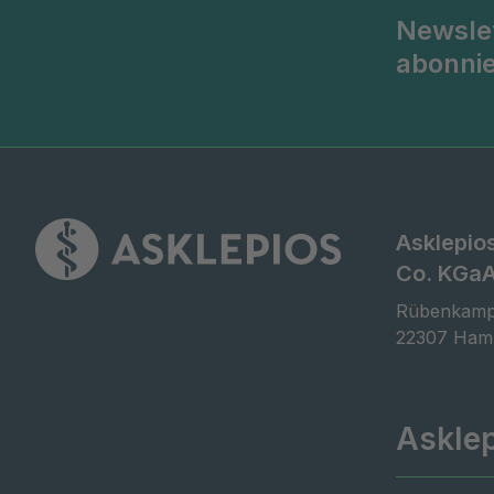
Newsle
abonni
Asklepio
Co. KGa
Rübenkamp
22307 Ham
Askle