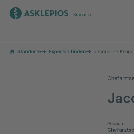
Zur Startseite
Konzern
Standorte
Expert:in finden
Jacqueline Krüge
Chefarztse
Jac
Position
Chefarztse