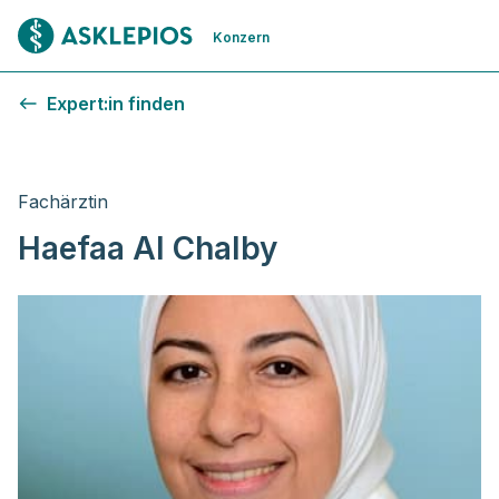
Zur Startseite
Konzern
Expert:in finden
Fachärztin
Haefaa Al Chalby