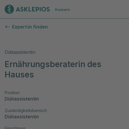
Zur Startseite
Konzern
Expert:in finden
Diätassistentin
Ernährungsberaterin des
Hauses
Position
Diätassistentin
Zuständigkeitsbereich
Diätassistentin
Einrichtung