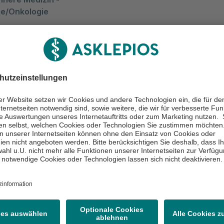
e/Onkologie
kt und Auskunft
cht schreiben
81887-2608
81887-3713