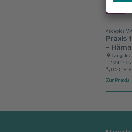
Klini
Asklepios M
Praxis 
- Hämat
Tangsted
22417 H
040 181
Zur Praxis