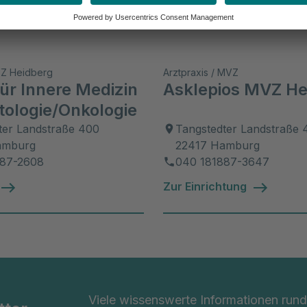
ken
VZ Heidberg
Arztpraxis / MVZ
für Innere Medizin
Asklepios MVZ He
ologie/Onkologie
ter Landstraße 400
Tangstedter Landstraße 
amburg
22417 Hamburg
887-2608
040 181887-3647
Zur Einrichtung
Viele wissenswerte Informationen ru