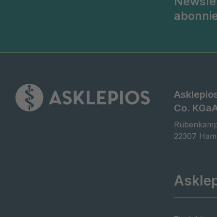
Newsle
abonni
Asklepio
Co. KGa
Rübenkamp
22307 Ham
Askle