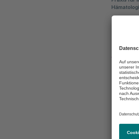
Hämatologi
Konta
Nachri
040 1
040 1