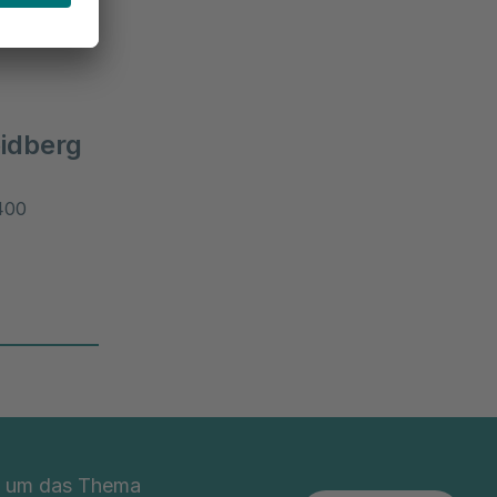
idberg
400
nd um das Thema