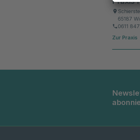
Praxis 
Schierste
65187 W
0611 847
Zur Praxis
Newsle
abonni