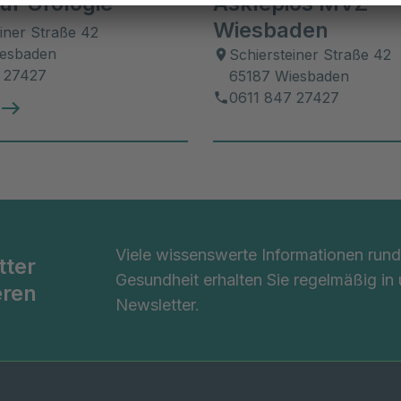
für Urologie
Asklepios MVZ
Wiesbaden
iner Straße 42
iesbaden
Schiersteiner Straße 42
 27427
65187 Wiesbaden
0611 847 27427
Viele wissenswerte Informationen ru
tter
Gesundheit erhalten Sie regelmäßig in
eren
Newsletter.