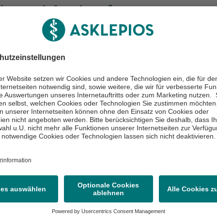
kt und Auskunft
cht schreiben
84727427
84727439
ken
VZ Wiesbaden
Arztpraxis / MVZ