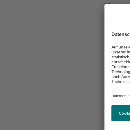
Konta
Nachri
0611-
0611-
Klini
Asklepios M