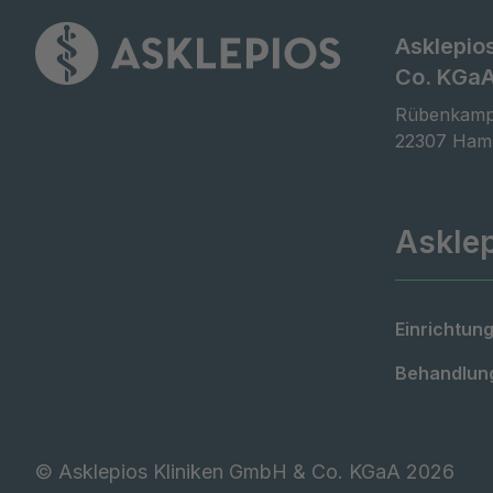
Asklepio
Co. KGa
Rübenkamp
22307 Ham
Askle
Einrichtung
Behandlung
©
Asklepios Kliniken GmbH & Co. KGaA 2026