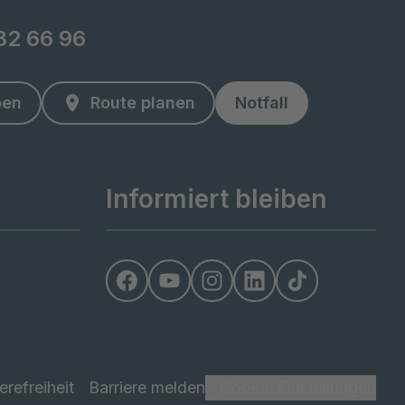
82 66 96
ben
Route planen
Notfall
Informiert bleiben
erefreiheit
Barriere melden
Cookie Einstellungen