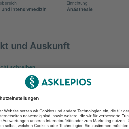
tsbereich
Einrichtung
 und Intensivmedizin
Anästhesie
kt und Auskunft
cht schreiben
041 507 1201
041 507 1204