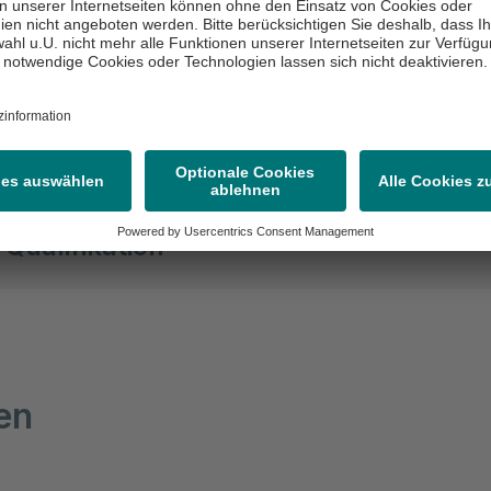
ita
bildung Zusatzbezeichnung
 Qualifikation
siv- und Notfallmedizin
ativmedizin
tätsbeauftragter Hämotherapie
ken