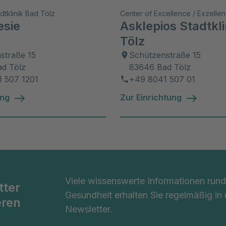
dtklinik Bad Tölz
esie
Asklepios Stadtkl
Tölz
straße 15
Schützenstraße 15
d Tölz
83646 Bad Tölz
 507 1201
+49 8041 507 01
ung
Zur Einrichtung
Viele wissenswerte Informationen ru
tter
Gesundheit erhalten Sie regelmäßig in
eren
Newsletter.