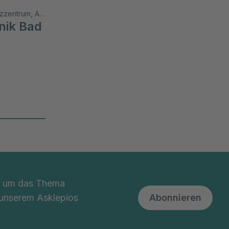
Center of Excellence / Exzellenzzentrum, Akutklinik, Akad. Lehrkrankenhaus, Wiss. Aktivitäten
inik Bad
nd um das Thema
 unserem Asklepios
Abonnieren