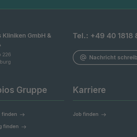
Tel.:
+49 40 1818 
s Kliniken GmbH &
A
 226

Nachricht schrei
burg
pios Gruppe
Karriere
 finden
Job finden
 finden