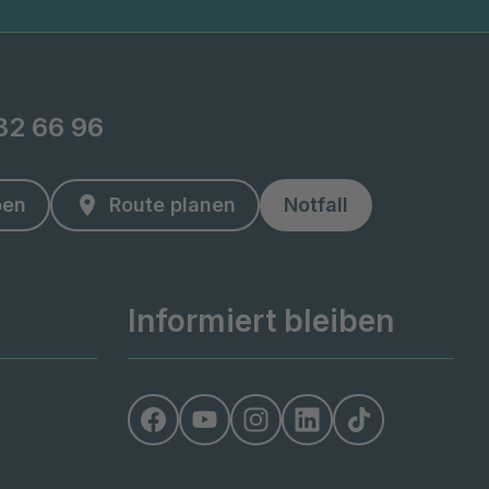
82 66 96
ben
Route planen
Notfall
Informiert bleiben