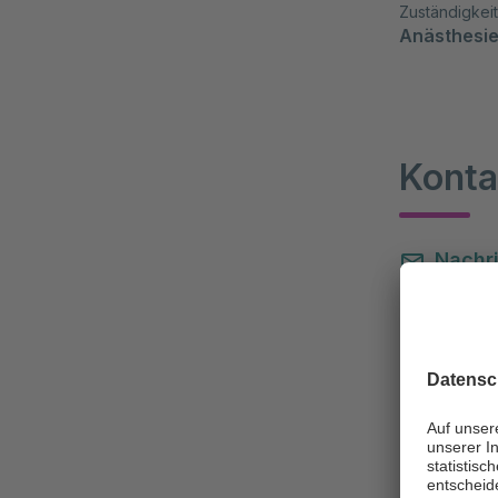
Zuständigkei
Anästhesie
Konta
Nachri
+49 8
+49 8