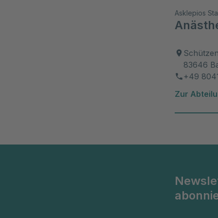
Asklepios Sta
Anästh
Schützen
83646 Ba
+49 8041
Zur Abteil
Newsle
abonni