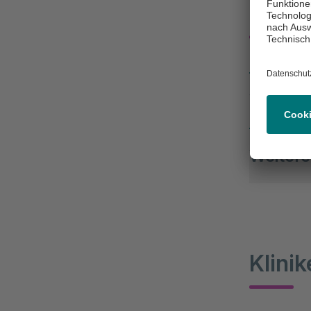
Kurzv
Weiter
Weitere
Inten
Palli
Quali
Klini