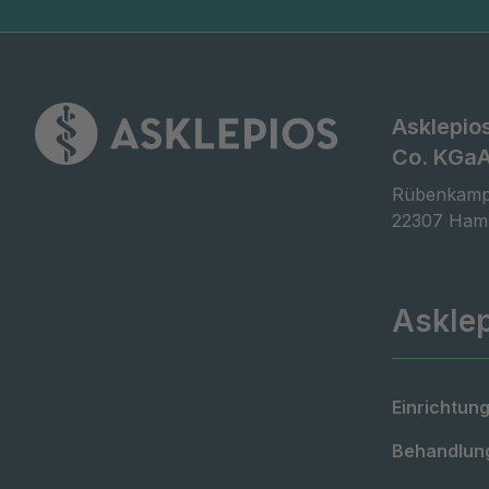
Asklepio
Co. KGa
Rübenkamp
22307 Ham
Askle
Einrichtung
Behandlung