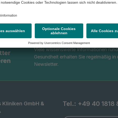
ung
Zur Einrichtung
Viele wissenswerte Informationen ru
tter
Gesundheit erhalten Sie regelmäßig in
eren
Newsletter.
Tel.:
+49 40 1818 
s Kliniken GmbH &
A