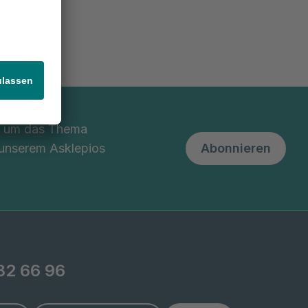
nd um das Thema
 unserem Asklepios
Abonnieren
82 66 96