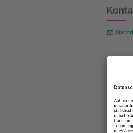
Konta
Nachri
Klini
Asklepios Kli
Radiolo
Prenzlau
17309 Pa