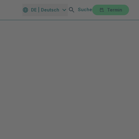
Suche
DE | Deutsch
Termin
orte
Gesundheitsmagazin
Unternehmen
Karriereportal