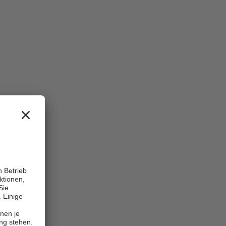
Center of Excellence / Exzellenzzentrum, Akutklinik, Akad. Lehrkrankenhaus
Pasewalk