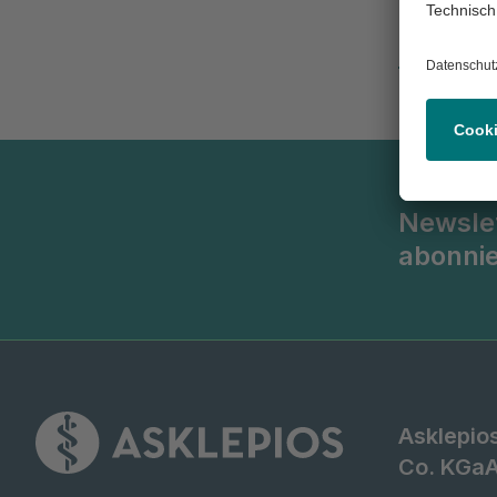
Zur Abteil
Newsle
abonni
Asklepio
Co. KGa