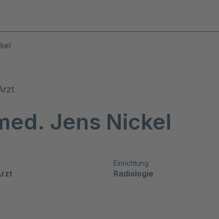
Diagnosen & Leistungen
Stand
kel
Arzt
med. Jens Nickel
Einrichtung
Arzt
Radiologie