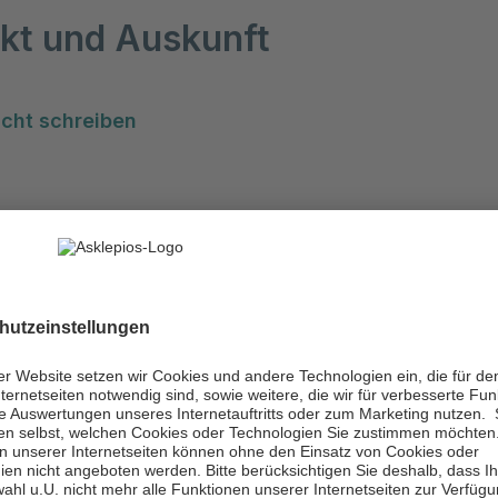
kt und Auskunft
cht schreiben
ken
nik Pasewalk
gie
Asklepios Klinik 
Prenzlauer Chaussee 30
er Chaussee 30
17309 Pasewalk
sewalk
(0 39 73) 23-0