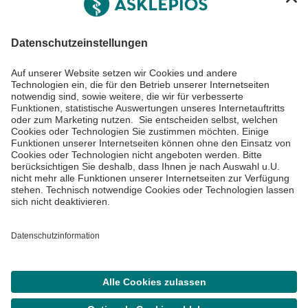
Informiert bleiben
Impressum
Datenschutzinformationen
Barrierefreiheit
Barriere melden
Cookie Einstellungen
©
Asklepios Kliniken GmbH & Co. KGaA 2026