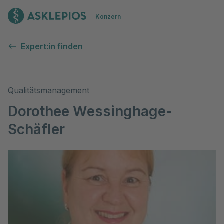
Zur Startseite
Konzern
Expert:in finden
Qualitätsmanagement
Dorothee Wessinghage-
Schäfler