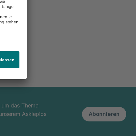
inikum
nd um das Thema
 unserem Asklepios
Abonnieren