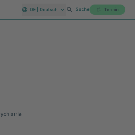
Suche
DE | Deutsch
Termin
orte
Gesundheitsmagazin
Unternehmen
Karriereportal
chiatrie 