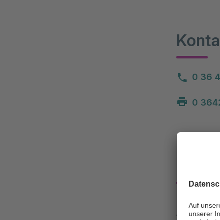
Konta
0 36 4
0 3642
Klini
Asklepios Fa