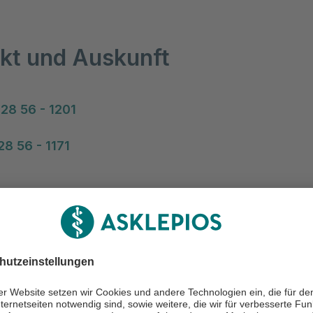
kt und Auskunft
28 56 - 1201
8 56 - 1171
ken
chklinikum Stadtroda