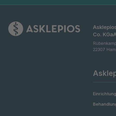
Asklepio
Co. KGa
Rübenkamp
22307 Ham
Askle
Einrichtung
Behandlung