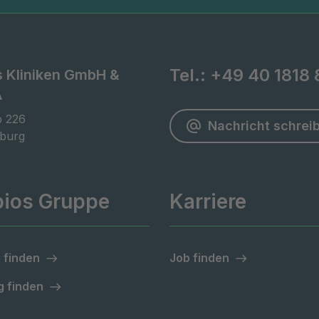
Tel.:
+49 40 1818 
s Kliniken GmbH &
A
 226

Nachricht schrei
burg
pios Gruppe
Karriere
 finden
Job finden
 finden