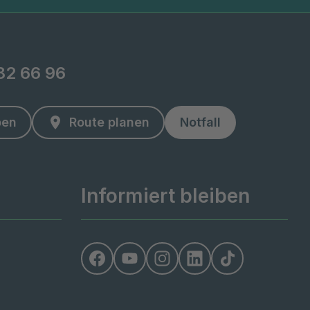
82 66 96
ben
Route planen
Notfall
Informiert bleiben