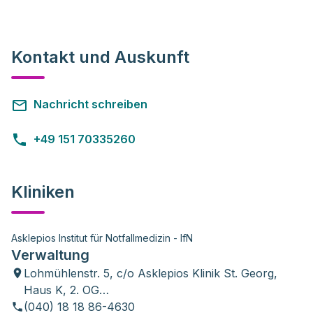
Kontakt und Auskunft
Nachricht schreiben
+49 151 70335260
Kliniken
Asklepios Institut für Notfallmedizin - IfN
Verwaltung
Lohmühlenstr. 5, c/o Asklepios Klinik St. Georg,
Haus K, 2. OG
20099 Hamburg
(040) 18 18 86-4630