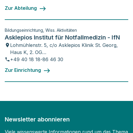
Zur Abteilung
Bildungseinrichtung, Wiss. Aktivitäten
Asklepios Institut für Notfallmedizin - IfN
Lohmühlenstr. 5, c/o Asklepios Klinik St. Georg,
Haus K, 2. OG
20099 Hamburg
+49 40 18 18-86 46 30
Zur Einrichtung
Newsletter abonnieren
Viele wissenswerte Informationen rund um das Thema