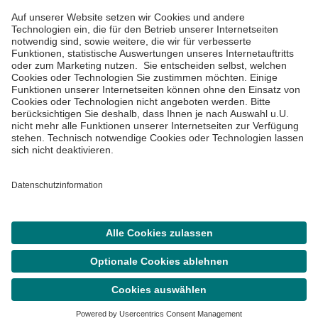
Impressum
Datenschutzinformationen
Barrierefreiheit
Barriere melden
Cookie Einstellungen
©
Asklepios Kliniken GmbH & Co. KGaA 2026
Suche
Termin
Menü