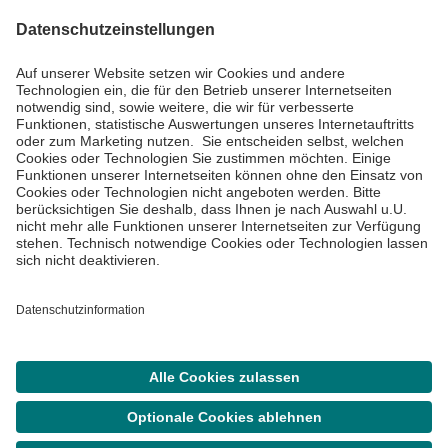
Impressum
Datenschutzinformationen
Barrierefreiheit
Barriere melden
Cookie Einstellungen
©
Asklepios Kliniken GmbH & Co. KGaA 2026