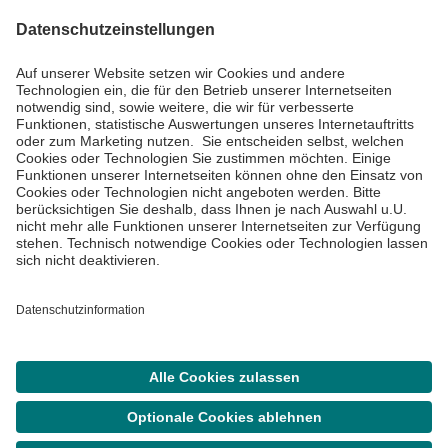
Impressum
Datenschutzinformationen
Barrierefreiheit
Barriere melden
Cookie Einstellungen
©
Asklepios Kliniken GmbH & Co. KGaA 2026