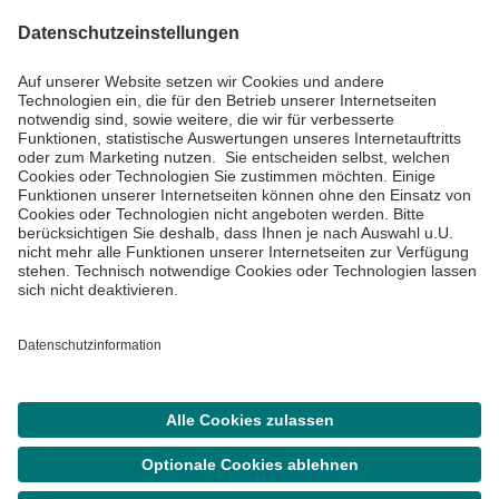
Impressum
Datenschutzinformationen
Barrierefreiheit
Barriere melden
Cookie Einstellungen
©
Asklepios Kliniken GmbH & Co. KGaA 2026