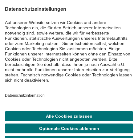
Impressum
Datenschutzinformationen
Barrierefreiheit
Barriere melden
Cookie Einstellungen
©
Asklepios Kliniken GmbH & Co. KGaA 2026