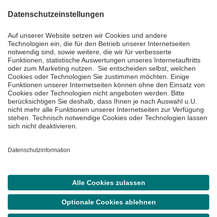
Impressum
Datenschutzinformationen
Barrierefreiheit
Barriere melden
Cookie Einstellungen
©
Asklepios Kliniken GmbH & Co. KGaA 2026