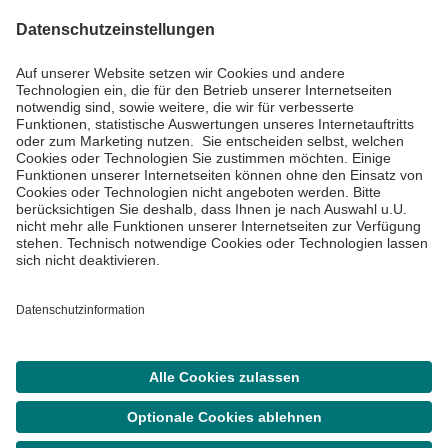
Impressum
Datenschutzinformationen
Barrierefreiheit
Barriere melden
Cookie Einstellungen
©
Asklepios Kliniken GmbH & Co. KGaA 2026